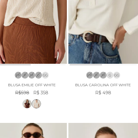
PP
P
M
G
GG
PP
P
M
G
GG
BLUSA EMILIE OFF WHITE
BLUSA CAROLINA OFF WHITE
R$598
R$ 358
R$ 498