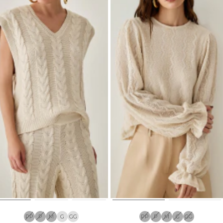
PP
P
M
G
GG
PP
P
M
G
GG