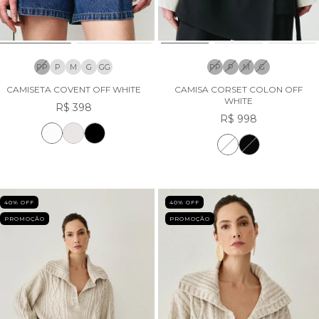
PP
P
M
G
GG
PP
P
M
G
CAMISETA COVENT OFF WHITE
CAMISA CORSET COLON OFF
WHITE
R$ 398
R$ 998
40
% OFF
40
% OFF
PROMOÇÃO
PROMOÇÃO