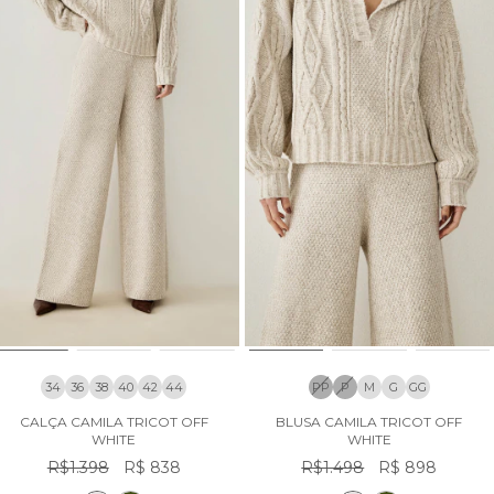
34
36
38
40
42
44
PP
P
M
G
GG
CALÇA CAMILA TRICOT OFF
BLUSA CAMILA TRICOT OFF
WHITE
WHITE
R$1.398
R$ 838
R$1.498
R$ 898