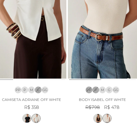
PP
P
M
G
GG
PP
P
M
G
GG
CAMISETA ADRIANE OFF WHITE
BODY ISABEL OFF WHITE
R$ 358
R$798
R$ 478