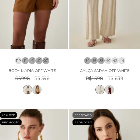
PP
P
M
G
GG
34
36
38
40
42
44
BODY MARIA OFF WHITE
CALÇA SARAH OFF WHITE
R$998
R$ 598
R$1.398
R$ 838
40
% OFF
ESGOTADO
PROMOÇÃO
PROMOÇÃO