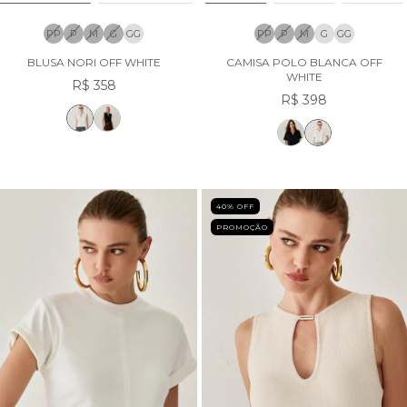
PP
P
M
G
GG
PP
P
M
G
GG
BLUSA NORI OFF WHITE
CAMISA POLO BLANCA OFF
WHITE
R$ 358
R$ 398
40
% OFF
PROMOÇÃO