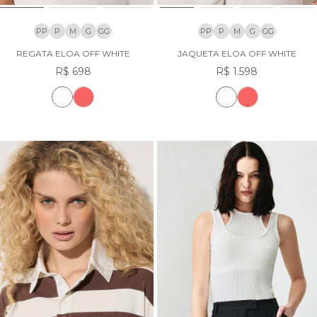
PP
P
M
G
GG
PP
P
M
G
GG
REGATA ELOA OFF WHITE
JAQUETA ELOA OFF WHITE
R$ 698
R$ 1.598