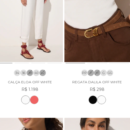
34
36
38
40
42
PP
P
M
G
GG
CALÇA ELOA OFF WHITE
REGATA DALILA OFF WHITE
R$ 1.198
R$ 298