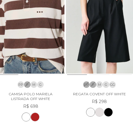
PP
P
M
G
PP
P
M
G
GG
CAMISA POLO MARIELA
REGATA COVENT OFF WHITE
LISTRADA OFF WHITE
R$ 298
R$ 698