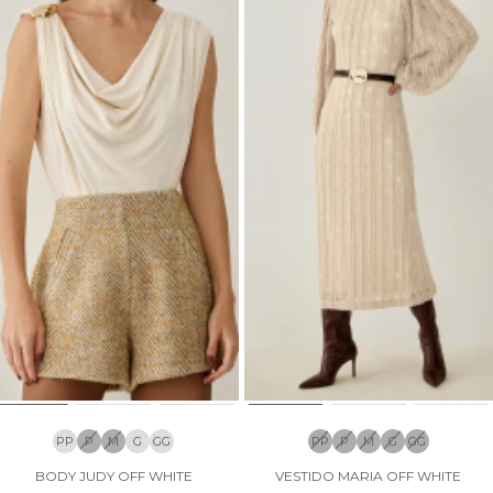
PP
P
M
G
GG
PP
P
M
G
GG
BODY JUDY OFF WHITE
VESTIDO MARIA OFF WHITE