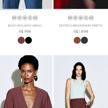
PP
P
M
G
GG
PP
P
M
G
GG
BODY BOLSHOI VINHO
VESTIDO BROADWAY PRETO
R$ 998
R$ 1.898