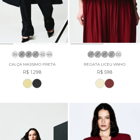
34
36
38
40
42
44
PP
P
M
G
GG
CALÇA MASSIMO PRETA
REGATA LICEU VINHO
R$ 1.298
R$ 598