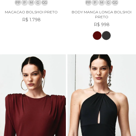
PP
P
M
G
GG
PP
P
M
G
GG
MACACAO BOLSHOI PRETO
BODY MANGA LONGA BOLSHOI
PRETO
R$ 1.798
R$ 998