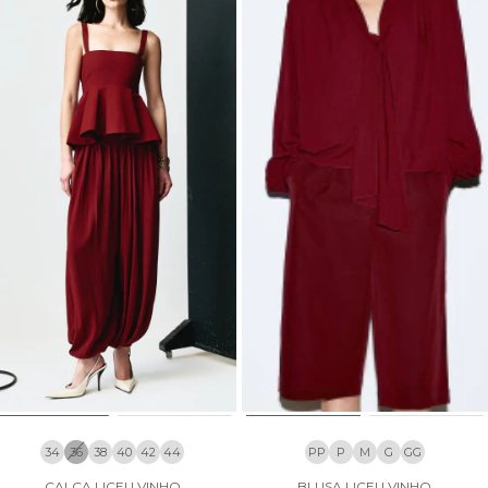
34
36
38
40
42
44
PP
P
M
G
GG
CALÇA LICEU VINHO
BLUSA LICEU VINHO