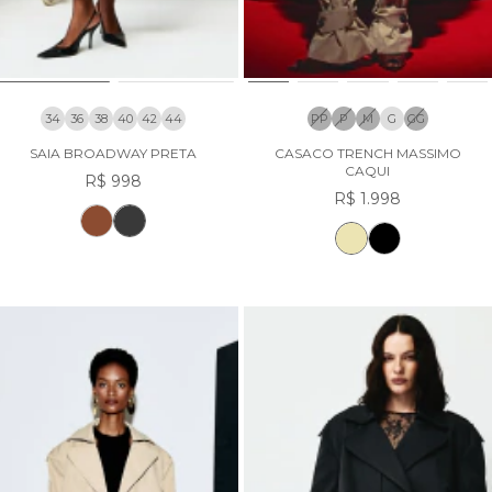
34
36
38
40
42
44
PP
P
M
G
GG
SAIA BROADWAY PRETA
CASACO TRENCH MASSIMO
CAQUI
R$ 998
R$ 1.998