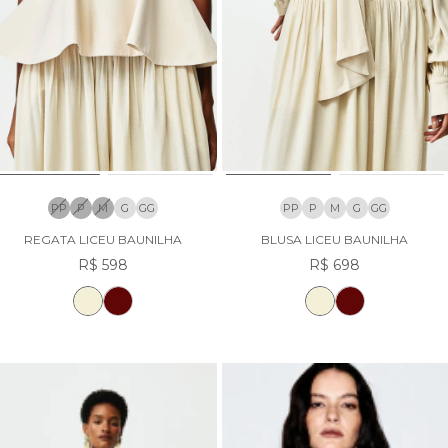
PP
P
M
G
GG
PP
P
M
G
GG
REGATA LICEU BAUNILHA
BLUSA LICEU BAUNILHA
R$ 598
R$ 698