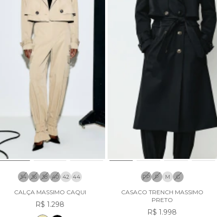
34
36
38
40
42
44
PP
P
M
G
CALÇA MASSIMO CAQUI
CASACO TRENCH MASSIMO
PRETO
R$ 1.298
R$ 1.998