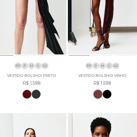
PP
P
M
G
GG
PP
P
M
G
GG
VESTIDO BOLSHOI PRETO
VESTIDO BOLSHOI VINHO
R$ 1.598
R$ 1.598