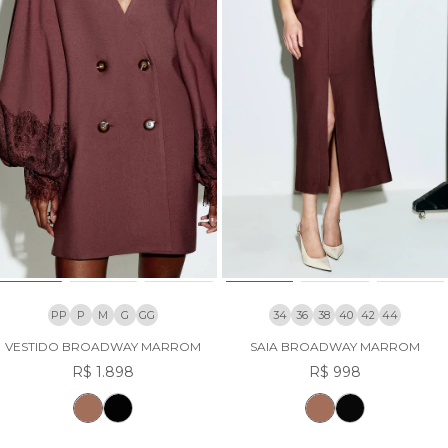
PP
P
M
G
GG
34
36
38
40
42
44
VESTIDO BROADWAY MARROM
SAIA BROADWAY MARROM
R$ 1.898
R$ 998