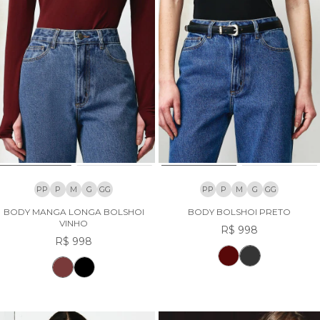
PP
P
M
G
GG
PP
P
M
G
GG
BODY MANGA LONGA BOLSHOI
BODY BOLSHOI PRETO
VINHO
R$ 998
R$ 998