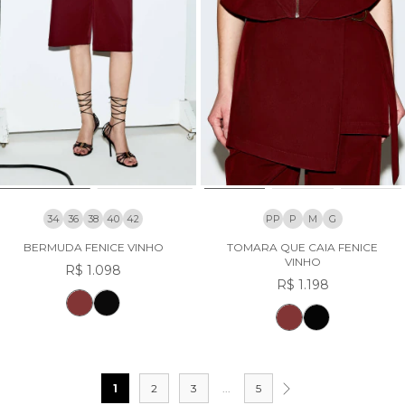
34
36
38
40
42
PP
P
M
G
BERMUDA FENICE VINHO
TOMARA QUE CAIA FENICE
VINHO
R$ 1.098
R$ 1.198
1
2
3
...
5