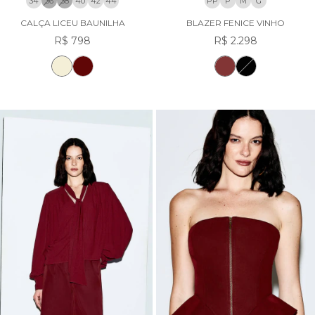
34
36
38
40
42
44
PP
P
M
G
CALÇA LICEU BAUNILHA
BLAZER FENICE VINHO
R$ 798
R$ 2.298