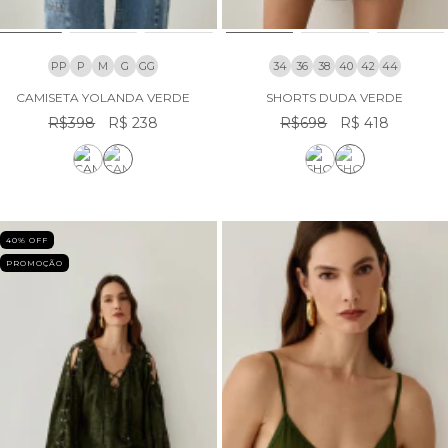
PP
P
M
G
GG
34
36
38
40
42
44
CAMISETA YOLANDA VERDE
SHORTS DUDA VERDE
R$398
R$ 238
R$698
R$ 418
40
% OFF
PROMOÇÃO