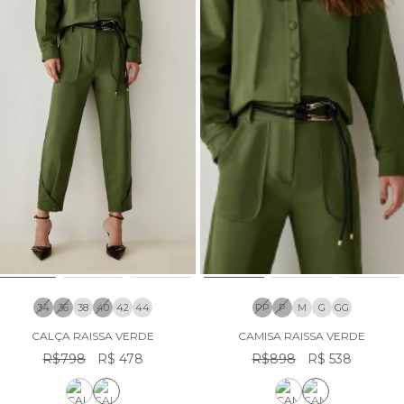
34
36
38
40
42
44
PP
P
M
G
GG
CALÇA RAISSA VERDE
CAMISA RAISSA VERDE
R$798
R$ 478
R$898
R$ 538