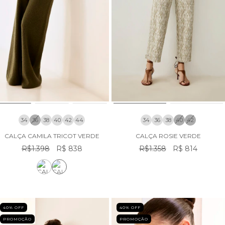
34
36
38
40
42
44
34
36
38
40
42
CALÇA CAMILA TRICOT VERDE
CALÇA ROSIE VERDE
R$1.398
R$ 838
R$1.358
R$ 814
40
% OFF
40
% OFF
PROMOÇÃO
PROMOÇÃO