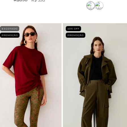
R$898
R$ 538
ESGOTADO
40
% OFF
PROMOÇÃO
PROMOÇÃO