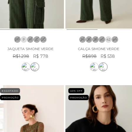
PP
P
M
G
GG
34
36
38
40
42
44
JAQUETA SIMONE VERDE
CALÇA SIMONE VERDE
R$1.298
R$ 778
R$898
R$ 538
ESGOTADO
40
% OFF
PROMOÇÃO
PROMOÇÃO