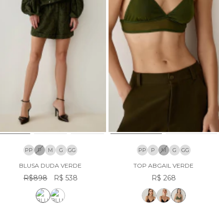
PP
P
M
G
GG
PP
P
M
G
GG
BLUSA DUDA VERDE
TOP ABGAIL VERDE
R$898
R$ 538
R$ 268