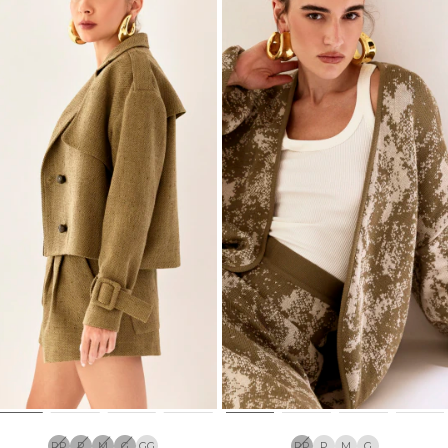
PP
P
M
G
GG
PP
P
M
G