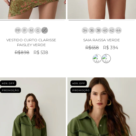
PP
P
M
G
GG
34
36
38
40
42
44
VESTIDO CURTO CLARISSE
SAIA RAISSA VERDE
PAISLEY VERDE
R$658
R$ 394
R$898
R$ 538
40
% OFF
40
% OFF
PROMOÇÃO
PROMOÇÃO