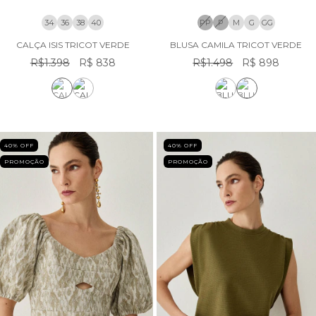
34
36
38
40
PP
P
M
G
GG
CALÇA ISIS TRICOT VERDE
BLUSA CAMILA TRICOT VERDE
R$1.398
R$ 838
R$1.498
R$ 898
40
% OFF
40
% OFF
PROMOÇÃO
PROMOÇÃO