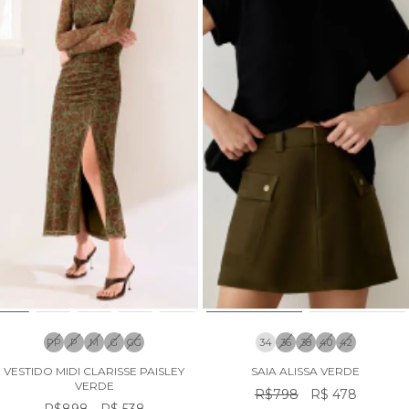
PP
P
M
G
GG
34
36
38
40
42
VESTIDO MIDI CLARISSE PAISLEY
SAIA ALISSA VERDE
VERDE
R$798
R$ 478