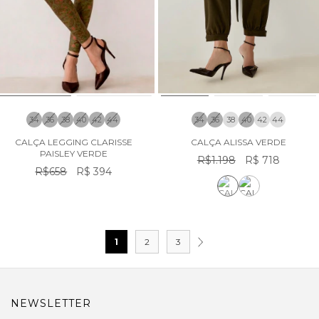
34
36
38
40
42
44
34
36
38
40
42
44
CALÇA LEGGING CLARISSE
CALÇA ALISSA VERDE
PAISLEY VERDE
R$1.198
R$ 718
R$658
R$ 394
1
2
3
NEWSLETTER