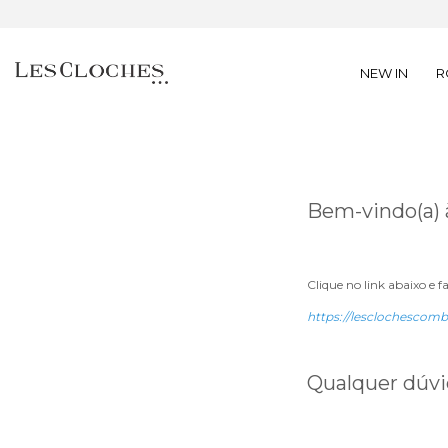
NEW IN
R
Bem-vindo(a) à
Clique no link abaixo e f
https://lesclochescomb
Qualquer dúvid