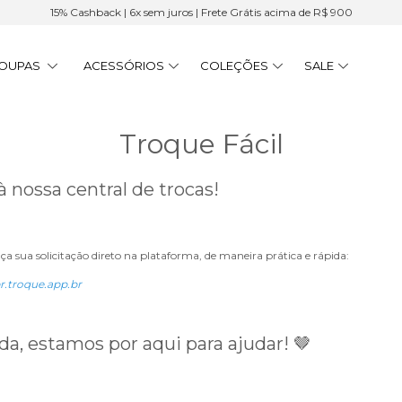
15% Cashback | 6x sem juros | Frete Grátis acima de R$ 900
OUPAS
ACESSÓRIOS
COLEÇÕES
SALE
Troque Fácil
 nossa central de trocas!
aça sua solicitação direto na plataforma, de maneira prática e rápida:
r.troque.app.br
a, estamos por aqui para ajudar! 🤎