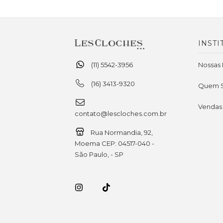
INSTI
(11) 5542-3956
Nossas 
(16) 3413-9320
Quem 
Vendas
contato@lescloches.com.br
Rua Normandia, 92,
Moema CEP: 04517-040 -
São Paulo, - SP