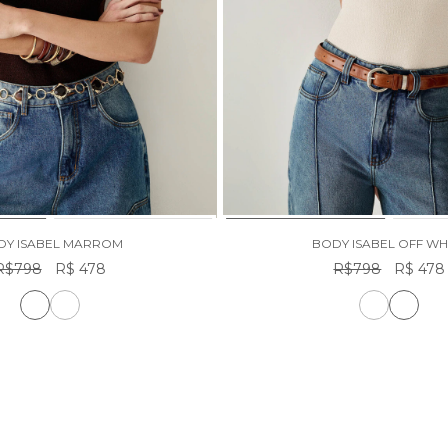
DY ISABEL MARROM
BODY ISABEL OFF WH
R$798
R$ 478
R$798
R$ 478