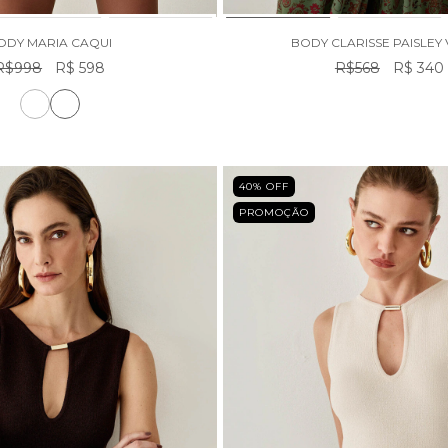
ODY MARIA CAQUI
BODY CLARISSE PAISLEY
R$998
R$ 598
R$568
R$ 340
40
% OFF
PROMOÇÃO