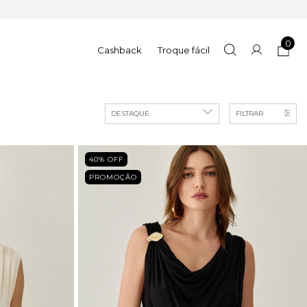
0
Cashback
Troque fácil
FILTRAR
40
% OFF
PROMOÇÃO