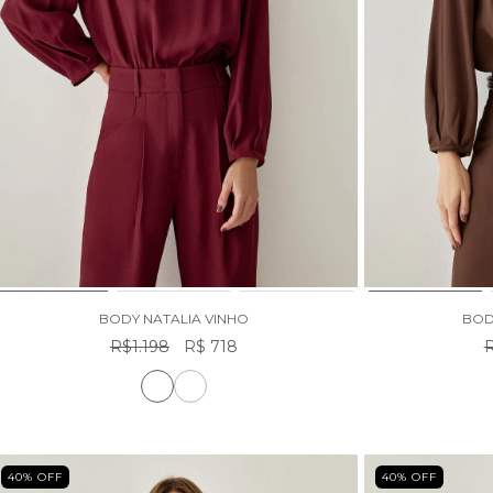
BODY NATALIA VINHO
BOD
R$1.198
R$ 718
R
40
% OFF
40
% OFF