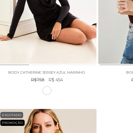
BODY CATHERINE JERSEY AZUL MARINHO
BO
R$758
R$ 454
ESGOTADO
PROMOÇÃO