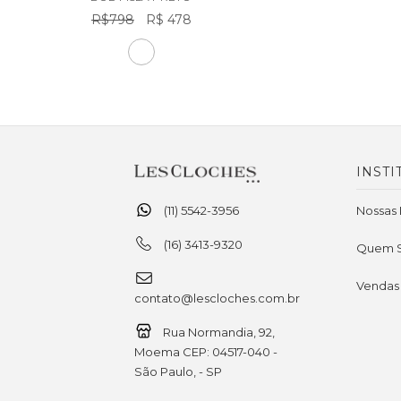
R$798
R$ 478
INSTI
(11) 5542-3956
Nossas 
(16) 3413-9320
Quem 
Vendas
contato@lescloches.com.br
Rua Normandia, 92,
Moema CEP: 04517-040 -
São Paulo, - SP