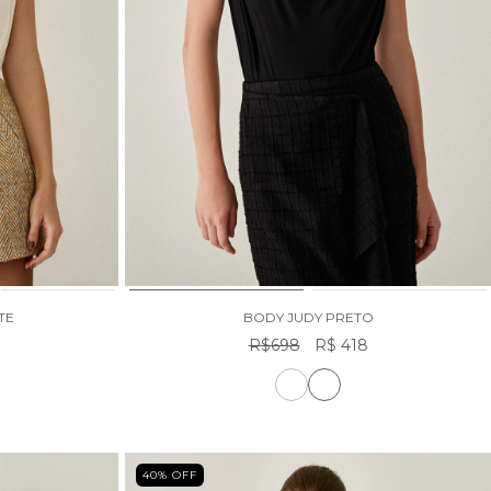
TE
BODY JUDY PRETO
R$698
R$ 418
40
% OFF