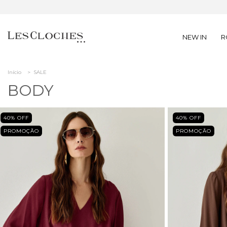
NEW IN
R
Início
>
SALE
BODY
40
% OFF
40
% OFF
PROMOÇÃO
PROMOÇÃO