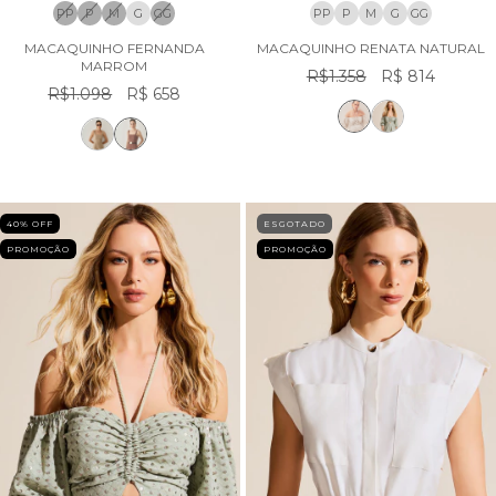
PP
P
M
G
GG
PP
P
M
G
GG
MACAQUINHO FERNANDA
MACAQUINHO RENATA NATURAL
MARROM
R$1.358
R$ 814
R$1.098
R$ 658
40
% OFF
ESGOTADO
PROMOÇÃO
PROMOÇÃO