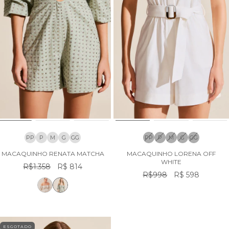
PP
P
M
G
GG
PP
P
M
G
GG
MACAQUINHO RENATA MATCHA
MACAQUINHO LORENA OFF
WHITE
R$1.358
R$ 814
R$998
R$ 598
ESGOTADO