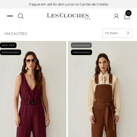
Pague em até 6x sem juros no Cartão de Crédito
0
Início
>
SALE
MACACÕES
FILTRAR
40
% OFF
ESGOTADO
PROMOÇÃO
PROMOÇÃO