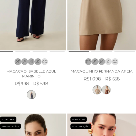
PP
P
M
G
GG
PP
P
M
G
GG
MACACAO ISABELLE AZUL
MACAQUINHO FERNANDA AREIA
MARINHO
R$1.098
R$ 658
R$998
R$ 598
40
% OFF
40
% OFF
PROMOÇÃO
PROMOÇÃO