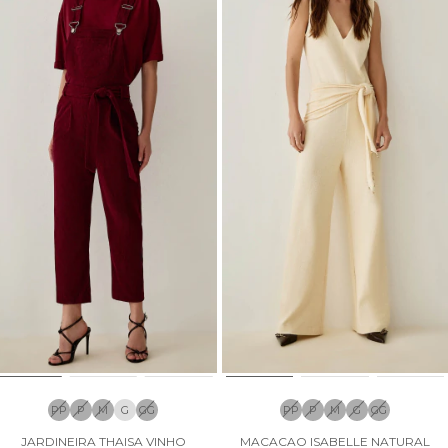
PP
P
M
G
GG
PP
P
M
G
GG
JARDINEIRA THAISA VINHO
MACACAO ISABELLE NATURAL