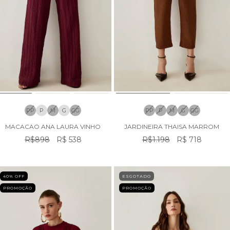
PP
P
M
G
GG
PP
P
M
G
GG
MACACAO ANA LAURA VINHO
JARDINEIRA THAISA MARROM
R$898
R$ 538
R$1.198
R$ 718
40
% OFF
ESGOTADO
PROMOÇÃO
PROMOÇÃO