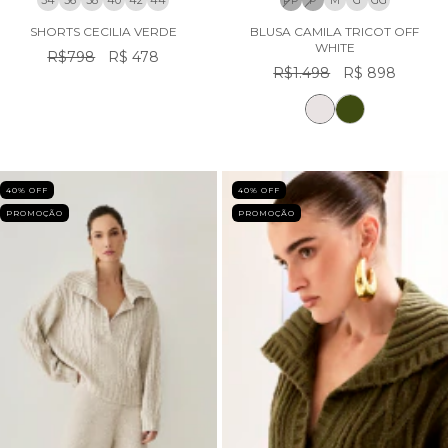
34
36
38
40
42
44
PP
P
M
G
GG
SHORTS CECILIA VERDE
BLUSA CAMILA TRICOT OFF
WHITE
R$798
R$ 478
R$1.498
R$ 898
40
% OFF
40
% OFF
PROMOÇÃO
PROMOÇÃO