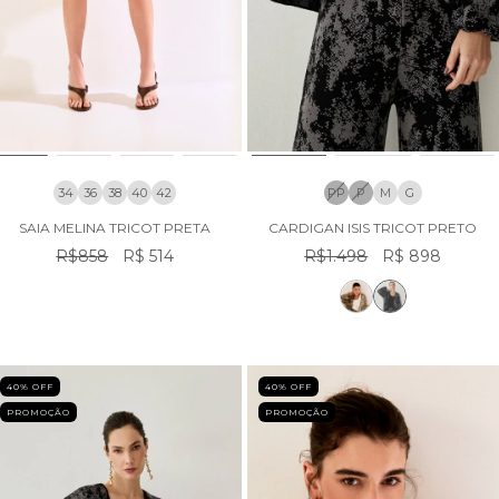
34
36
38
40
42
PP
P
M
G
SAIA MELINA TRICOT PRETA
CARDIGAN ISIS TRICOT PRETO
R$858
R$ 514
R$1.498
R$ 898
40
% OFF
40
% OFF
PROMOÇÃO
PROMOÇÃO