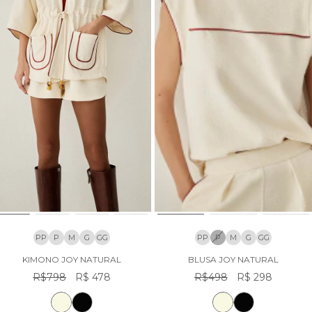
PP
P
M
G
GG
PP
P
M
G
GG
KIMONO JOY NATURAL
BLUSA JOY NATURAL
R$798
R$ 478
R$498
R$ 298