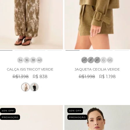
34
36
38
40
PP
P
M
G
GG
CALÇA ISIS TRICOT VERDE
JAQUETA CECILIA VERDE
R$1.398
R$ 838
R$1.998
R$ 1.198
40
% OFF
40
% OFF
PROMOÇÃO
PROMOÇÃO