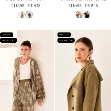
R$1.398
R$ 838
R$1.498
R$ 898
40
% OFF
40
% OFF
PROMOÇÃO
PROMOÇÃO