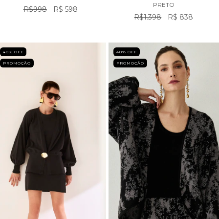
PRETO
R$998
R$ 598
R$1.398
R$ 838
40
% OFF
40
% OFF
PROMOÇÃO
PROMOÇÃO