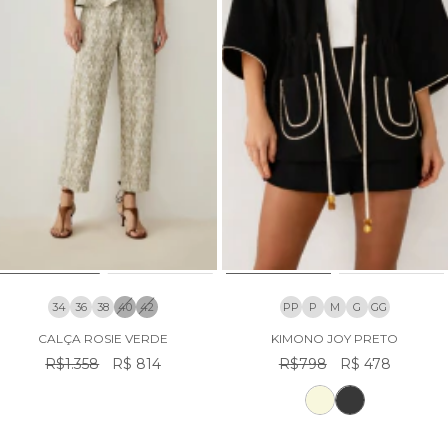
34
36
38
40
42
PP
P
M
G
GG
CALÇA ROSIE VERDE
KIMONO JOY PRETO
R$1.358
R$ 814
R$798
R$ 478