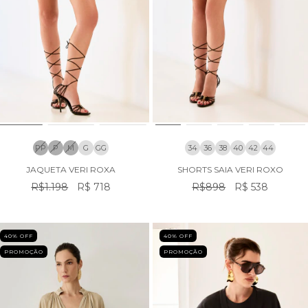
PP
P
M
G
GG
34
36
38
40
42
44
JAQUETA VERI ROXA
SHORTS SAIA VERI ROXO
R$1.198
R$ 718
R$898
R$ 538
40
% OFF
40
% OFF
PROMOÇÃO
PROMOÇÃO