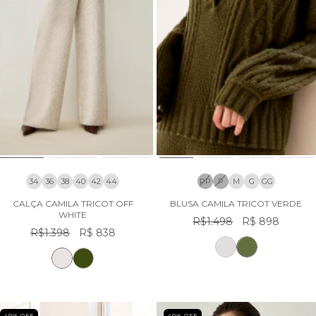
34
36
38
40
42
44
PP
P
M
G
GG
CALÇA CAMILA TRICOT OFF
BLUSA CAMILA TRICOT VERDE
WHITE
R$1.498
R$ 898
R$1.398
R$ 838
40
% OFF
40
% OFF