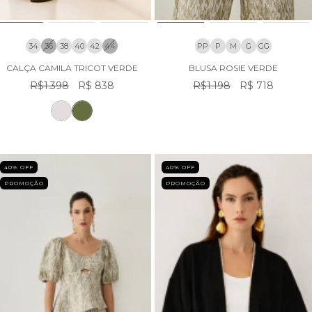
34
36
38
40
42
44
PP
P
M
G
GG
CALÇA CAMILA TRICOT VERDE
BLUSA ROSIE VERDE
R$1.398
R$ 838
R$1.198
R$ 718
40
% OFF
40
% OFF
PROMOÇÃO
PROMOÇÃO