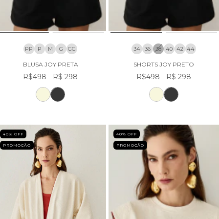
PP
P
M
G
GG
34
36
38
40
42
44
BLUSA JOY PRETA
SHORTS JOY PRETO
R$498
R$ 298
R$498
R$ 298
40
% OFF
40
% OFF
PROMOÇÃO
PROMOÇÃO