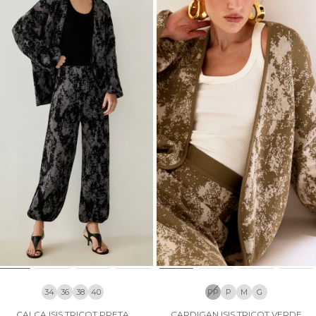
34
36
38
40
PP
P
M
G
CALÇA ISIS TRICOT PRETA
CARDIGAN ISIS TRICOT VERDE