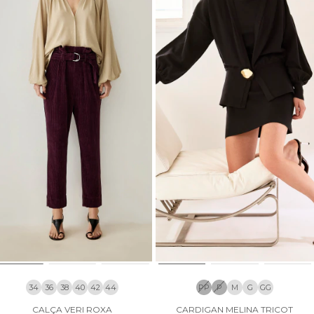
34
36
38
40
42
44
PP
P
M
G
GG
CALÇA VERI ROXA
CARDIGAN MELINA TRICOT