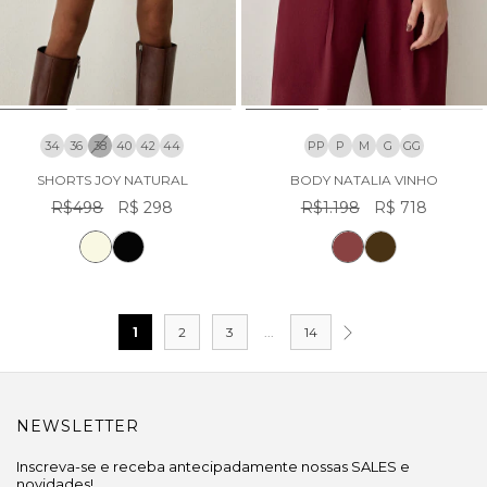
34
36
38
40
42
44
PP
P
M
G
GG
SHORTS JOY NATURAL
BODY NATALIA VINHO
R$498
R$ 298
R$1.198
R$ 718
1
2
3
...
14
NEWSLETTER
Inscreva-se e receba antecipadamente nossas SALES e
novidades!