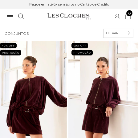
Pague em até 6x sem juros no Cartão de Crédito
0
Início
>
SALE
CONJUNTOS
FILTRAR
40
% OFF
40
% OFF
PROMOÇÃO
PROMOÇÃO