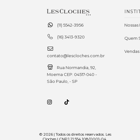
INSTI
(11) 5542-3956
Nossas 
(16) 3413-9320
Quem 
Vendas
contato@lescloches.com.br
Rua Normandia, 92,
Moema CEP: 04517-040 -
São Paulo, - SP
© 2026 | Todos os direitos reservados. Les
Cloches | CNPJ 21.554.108/0001-04