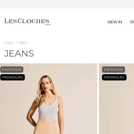
NEW IN
R
Início
>
SALE
JEANS
ESGOTADO
ESGOTADO
PROMOÇÃO
PROMOÇÃO