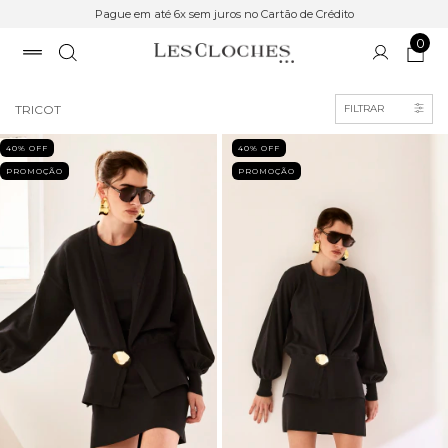
Pague em até 6x sem juros no Cartão de Crédito
0
Início
>
SALE
TRICOT
FILTRAR
40
% OFF
40
% OFF
PROMOÇÃO
PROMOÇÃO