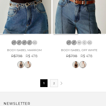
PP
P
M
G
GG
PP
P
M
G
GG
BODY ISABEL MARROM
BODY ISABEL OFF WHITE
R$798
R$ 478
R$798
R$ 478
1
2
NEWSLETTER