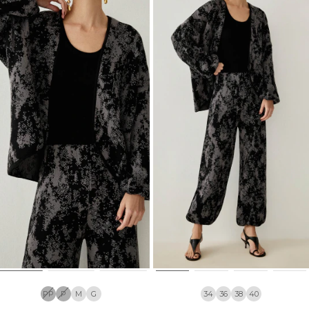
PP
P
M
G
34
36
38
40