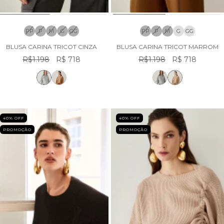
PP
P
M
G
GG
PP
P
M
G
GG
BLUSA CARINA TRICOT CINZA
BLUSA CARINA TRICOT MARROM
R$1.198
R$ 718
R$1.198
R$ 718
40
% OFF
40
% OFF
PROMOÇÃO
PROMOÇÃO