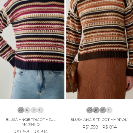
PP
P
M
G
PP
P
M
G
BLUSA ANGIE TRICOT AZUL
BLUSA ANGIE TRICOT MARROM
MARINHO
R$1.358
R$ 814
R$1.358
R$ 814