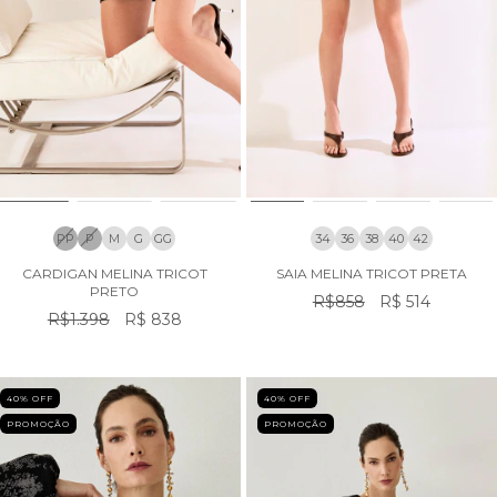
PP
P
M
G
GG
34
36
38
40
42
CARDIGAN MELINA TRICOT
SAIA MELINA TRICOT PRETA
PRETO
R$858
R$ 514
R$1.398
R$ 838
40
% OFF
40
% OFF
PROMOÇÃO
PROMOÇÃO