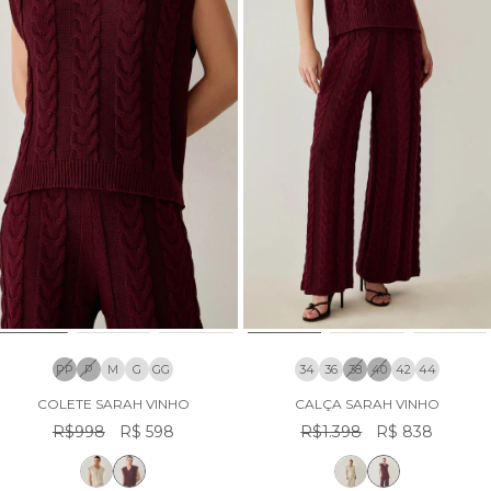
PP
P
M
G
GG
34
36
38
40
42
44
COLETE SARAH VINHO
CALÇA SARAH VINHO
R$998
R$ 598
R$1.398
R$ 838