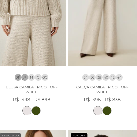
PP
P
M
G
GG
34
36
38
40
42
44
BLUSA CAMILA TRICOT OFF
CALÇA CAMILA TRICOT OFF
WHITE
WHITE
R$1.498
R$ 898
R$1.398
R$ 838
ESGOTADO
40
% OFF