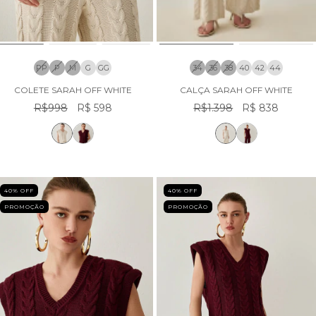
PP
P
M
G
GG
34
36
38
40
42
44
COLETE SARAH OFF WHITE
CALÇA SARAH OFF WHITE
R$998
R$ 598
R$1.398
R$ 838
40
% OFF
40
% OFF
PROMOÇÃO
PROMOÇÃO