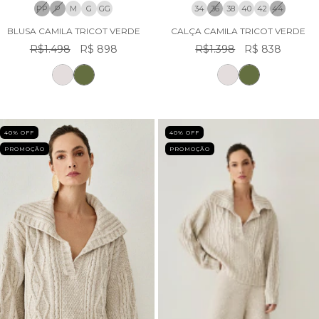
PP
P
M
G
GG
34
36
38
40
42
44
BLUSA CAMILA TRICOT VERDE
CALÇA CAMILA TRICOT VERDE
R$1.498
R$ 898
R$1.398
R$ 838
40
% OFF
40
% OFF
PROMOÇÃO
PROMOÇÃO