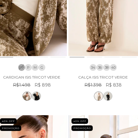
PP
P
M
G
34
36
38
40
CARDIGAN ISIS TRICOT VERDE
CALÇA ISIS TRICOT VERDE
R$1.498
R$ 898
R$1.398
R$ 838
40
% OFF
40
% OFF
PROMOÇÃO
PROMOÇÃO