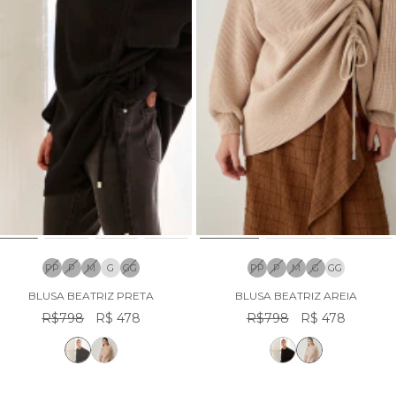
PP
P
M
G
GG
PP
P
M
G
GG
BLUSA BEATRIZ PRETA
BLUSA BEATRIZ AREIA
R$798
R$ 478
R$798
R$ 478