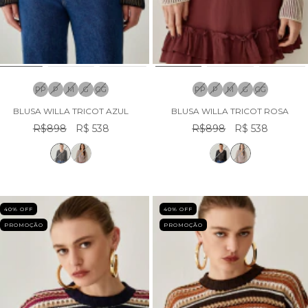
PP
P
M
G
GG
PP
P
M
G
GG
BLUSA WILLA TRICOT AZUL
BLUSA WILLA TRICOT ROSA
R$898
R$ 538
R$898
R$ 538
40
% OFF
40
% OFF
PROMOÇÃO
PROMOÇÃO