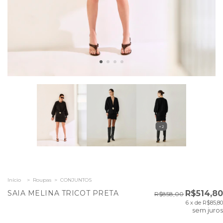
+2
Início
>
Roupas
>
CONJUNTOS
SAIA MELINA TRICOT PRETA
R$514,80
R$858,00
6
x de
R$85,80
sem juros