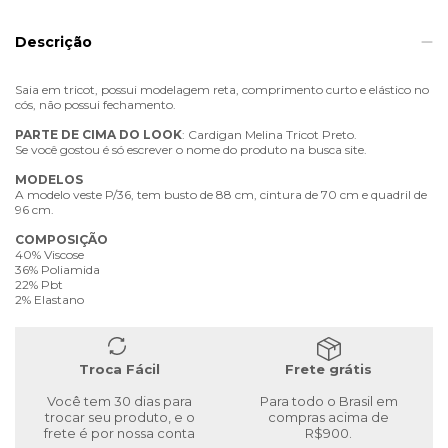
Descrição
Saia em tricot, possui modelagem reta, comprimento curto e elástico no
cós, não possui fechamento.
PARTE
DE
CIMA
DO
LOOK
: Cardigan Melina Tricot Preto.
Se você gostou é só escrever o nome do produto na busca site.
MODELOS
A modelo veste P/36, tem busto de 88 cm, cintura de 70 cm e quadril de
96 cm.
COMPOSIÇÃO
40% Viscose
36% Poliamida
22% Pbt
2% Elastano
Troca Fácil
Frete grátis
Você tem 30 dias para
Para todo o Brasil em
trocar seu produto, e o
compras acima de
frete é por nossa conta
R$900.