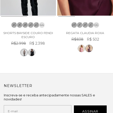
34
36
38
40
42
44
PP
P
M
G
GG
SHORTS BAYSIDE COURO FENDI
REGATA CLAUDIA ROXA
ESCURO
R$838
R$ 502
R$2.998
R$ 2.398
NEWSLETTER
Inscreva-se e receba antecipadamente nossas SALES e
novidades!