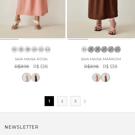
34
36
38
40
42
44
34
36
38
40
42
44
SAIA MAISA ROSA
SAIA MAISA MARROM
R$898
R$ 538
R$898
R$ 538
1
2
3
NEWSLETTER