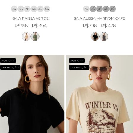
34
36
38
40
42
44
34
36
38
40
42
SAIA RAISSA VERDE
SAIA ALISSA MARROM CAFE
R$658
R$ 394
R$798
R$ 478
40
% OFF
40
% OFF
PROMOÇÃO
PROMOÇÃO