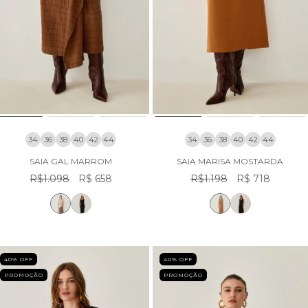
34
36
38
40
42
44
34
36
38
40
42
44
SAIA GAL MARROM
SAIA MARISA MOSTARDA
R$1.098
R$ 658
R$1.198
R$ 718
40
% OFF
40
% OFF
PROMOÇÃO
PROMOÇÃO