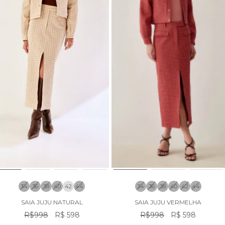
34
36
38
40
42
44
34
36
38
40
42
44
SAIA JUJU NATURAL
SAIA JUJU VERMELHA
R$998
R$ 598
R$998
R$ 598