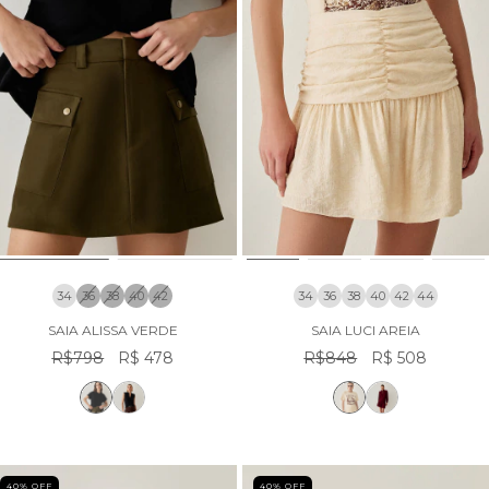
34
36
38
40
42
34
36
38
40
42
44
SAIA ALISSA VERDE
SAIA LUCI AREIA
R$798
R$ 478
R$848
R$ 508
40
% OFF
40
% OFF