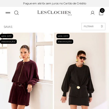
Pague em até 6x sem juros no Cartão de Crédito
0
Início
>
SALE
SAIAS
FILTRAR
40
% OFF
40
% OFF
PROMOÇÃO
PROMOÇÃO