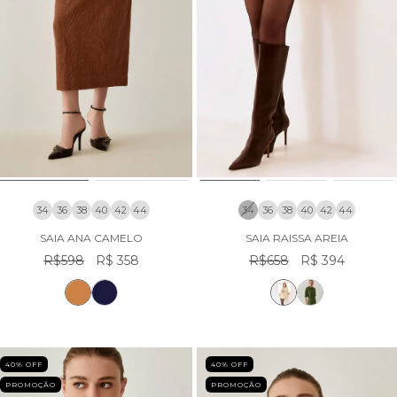
34
36
38
40
42
44
34
36
38
40
42
44
SAIA ANA CAMELO
SAIA RAISSA AREIA
R$598
R$ 358
R$658
R$ 394
40
% OFF
40
% OFF
PROMOÇÃO
PROMOÇÃO