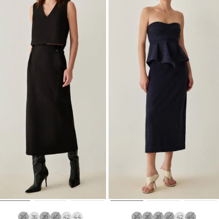
34
36
38
40
42
44
34
36
38
40
42
44