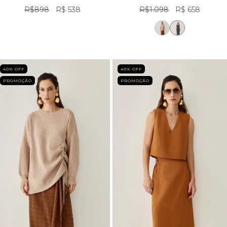
R$898
R$ 538
R$1.098
R$ 658
40
% OFF
40
% OFF
PROMOÇÃO
PROMOÇÃO