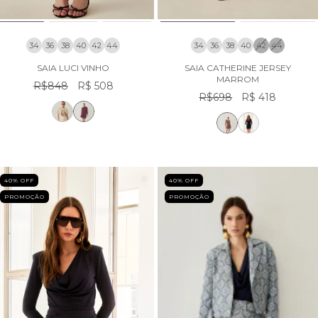
34
36
38
40
42
44
34
36
38
40
42
44
SAIA LUCI VINHO
SAIA CATHERINE JERSEY
MARROM
R$848
R$ 508
R$698
R$ 418
40
% OFF
40
% OFF
PROMOÇÃO
PROMOÇÃO