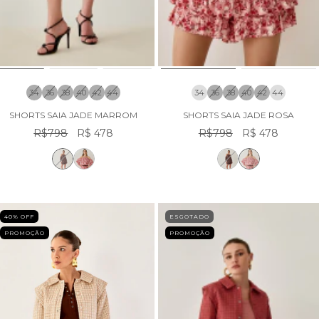
34
36
38
40
42
44
34
36
38
40
42
44
SHORTS SAIA JADE MARROM
SHORTS SAIA JADE ROSA
R$798
R$ 478
R$798
R$ 478
40
% OFF
ESGOTADO
PROMOÇÃO
PROMOÇÃO