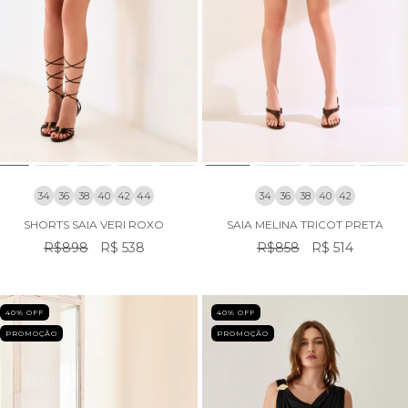
34
36
38
40
42
44
34
36
38
40
42
SHORTS SAIA VERI ROXO
SAIA MELINA TRICOT PRETA
R$898
R$ 538
R$858
R$ 514
40
% OFF
40
% OFF
PROMOÇÃO
PROMOÇÃO