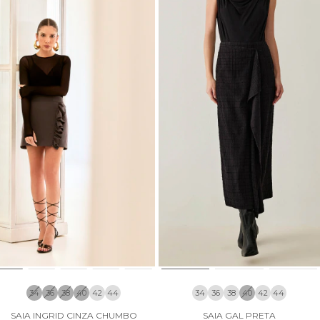
34
36
38
40
42
44
34
36
38
40
42
44
SAIA INGRID CINZA CHUMBO
SAIA GAL PRETA