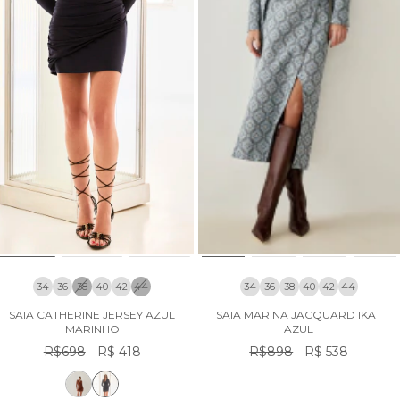
34
36
38
40
42
44
34
36
38
40
42
44
SAIA CATHERINE JERSEY AZUL
SAIA MARINA JACQUARD IKAT
MARINHO
AZUL
R$698
R$ 418
R$898
R$ 538