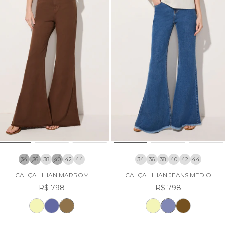
34
36
38
40
42
44
34
36
38
40
42
44
CALÇA LILIAN MARROM
CALÇA LILIAN JEANS MEDIO
R$ 798
R$ 798