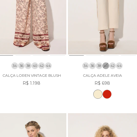
34
36
38
40
42
44
34
36
38
40
42
44
CALÇA LOREN VINTAGE BLUSH
CALÇA ADELE AVEIA
R$ 1.198
R$ 698