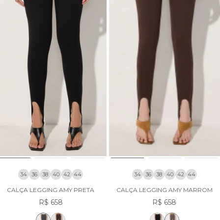
34
36
38
40
42
44
34
36
38
40
42
44
CALÇA LEGGING AMY PRETA
CALÇA LEGGING AMY MARROM
R$ 658
R$ 658