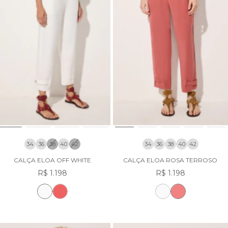
34
36
38
40
42
34
36
38
40
42
CALÇA ELOA OFF WHITE
CALÇA ELOA ROSA TERROSO
R$ 1.198
R$ 1.198