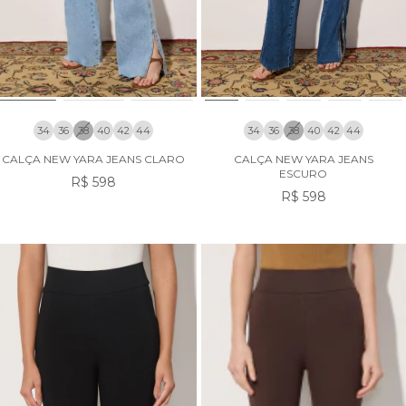
34
36
38
40
42
44
34
36
38
40
42
44
CALÇA NEW YARA JEANS CLARO
CALÇA NEW YARA JEANS
ESCURO
R$ 598
R$ 598