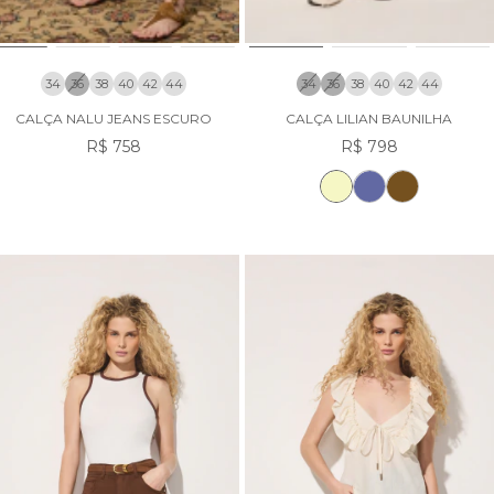
34
36
38
40
42
44
34
36
38
40
42
44
CALÇA NALU JEANS ESCURO
CALÇA LILIAN BAUNILHA
R$ 758
R$ 798