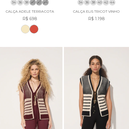
34
36
38
40
42
44
34
36
38
40
42
44
CALÇA ADELE TERRACOTA
CALÇA ELIS TRICOT VINHO
R$ 698
R$ 1.198