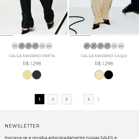
34
36
38
40
42
44
34
36
38
40
42
44
CALÇA MASSIMO PRETA
CALÇA MASSIMO CAQUI
R$ 1.298
R$ 1.298
1
2
3
...
5
NEWSLETTER
Inscreva-se e receba antecipadamente nossas SALES e