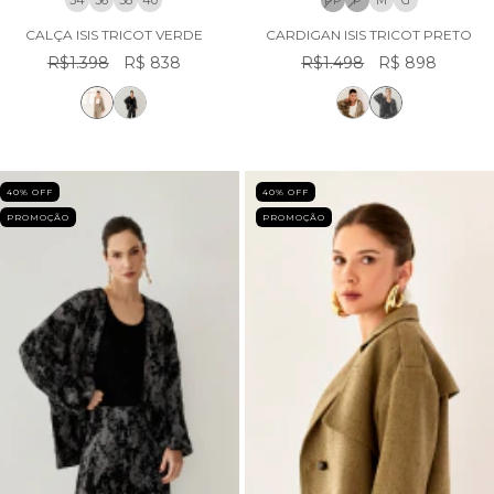
34
36
38
40
PP
P
M
G
CALÇA ISIS TRICOT VERDE
CARDIGAN ISIS TRICOT PRETO
R$1.398
R$ 838
R$1.498
R$ 898
40
% OFF
40
% OFF
PROMOÇÃO
PROMOÇÃO