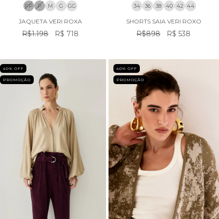
PP
P
M
G
GG
34
36
38
40
42
44
JAQUETA VERI ROXA
SHORTS SAIA VERI ROXO
R$1.198
R$ 718
R$898
R$ 538
40
% OFF
40
% OFF
PROMOÇÃO
PROMOÇÃO