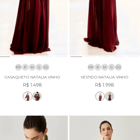
PP
P
M
G
GG
PP
P
M
G
GG
CASAQUETO NATALIA VINHO
VESTIDO NATALIA VINHO
R$ 1.498
R$ 1.998