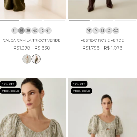
34
36
38
40
42
44
PP
P
M
G
GG
CALÇA CAMILA TRICOT VERDE
VESTIDO ROSIE VERDE
R$1.398
R$ 838
R$1.798
R$ 1.078
40
% OFF
40
% OFF
PROMOÇÃO
PROMOÇÃO