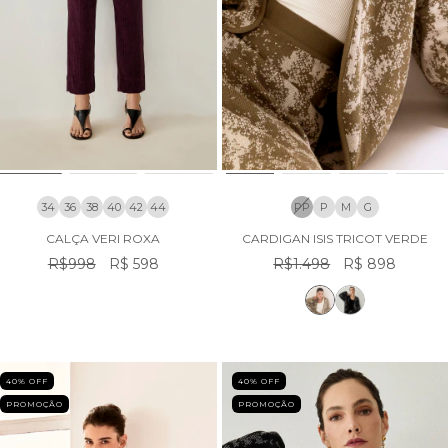
34
36
38
40
42
44
PP
P
M
G
CALÇA VERI ROXA
CARDIGAN ISIS TRICOT VERDE
R$998
R$ 598
R$1.498
R$ 898
40
% OFF
40
% OFF
PROMOÇÃO
PROMOÇÃO