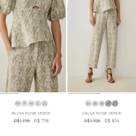
PP
P
M
G
GG
34
36
38
40
42
BLUSA ROSIE VERDE
CALÇA ROSIE VERDE
R$1.198
R$ 718
R$1.358
R$ 814