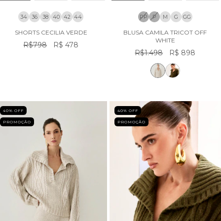
34
36
38
40
42
44
PP
P
M
G
GG
SHORTS CECILIA VERDE
BLUSA CAMILA TRICOT OFF
WHITE
R$798
R$ 478
R$1.498
R$ 898
40
% OFF
40
% OFF
PROMOÇÃO
PROMOÇÃO