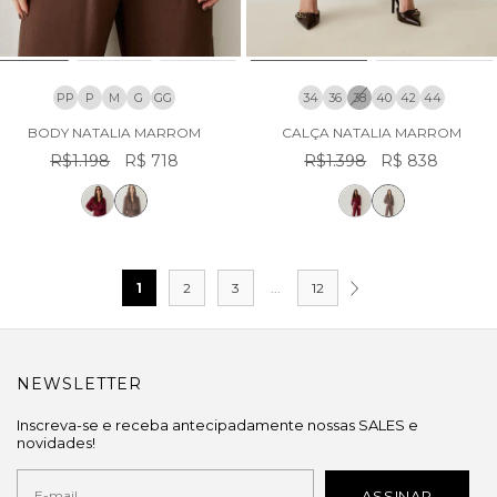
PP
P
M
G
GG
34
36
38
40
42
44
BODY NATALIA MARROM
CALÇA NATALIA MARROM
R$1.198
R$ 718
R$1.398
R$ 838
1
2
3
...
12
NEWSLETTER
Inscreva-se e receba antecipadamente nossas SALES e
novidades!