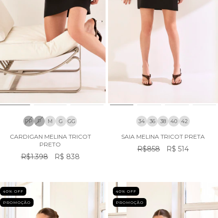
PP
P
M
G
GG
34
36
38
40
42
CARDIGAN MELINA TRICOT
SAIA MELINA TRICOT PRETA
PRETO
R$858
R$ 514
R$1.398
R$ 838
40
% OFF
40
% OFF
PROMOÇÃO
PROMOÇÃO