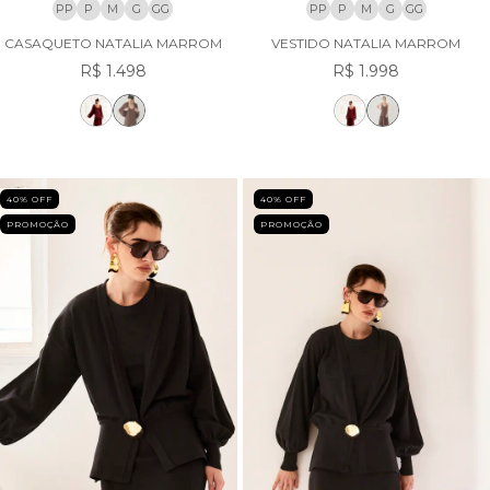
PP
P
M
G
GG
PP
P
M
G
GG
CASAQUETO NATALIA MARROM
VESTIDO NATALIA MARROM
R$ 1.498
R$ 1.998
40
% OFF
40
% OFF
PROMOÇÃO
PROMOÇÃO