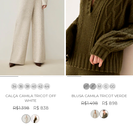
34
36
38
40
42
44
PP
P
M
G
GG
CALÇA CAMILA TRICOT OFF
BLUSA CAMILA TRICOT VERDE
WHITE
R$1.498
R$ 898
R$1.398
R$ 838