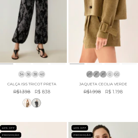
34
36
38
40
PP
P
M
G
GG
CALÇA ISIS TRICOT PRETA
JAQUETA CECILIA VERDE
R$1.398
R$ 838
R$1.998
R$ 1.198
40
% OFF
40
% OFF
PROMOÇÃO
PROMOÇÃO