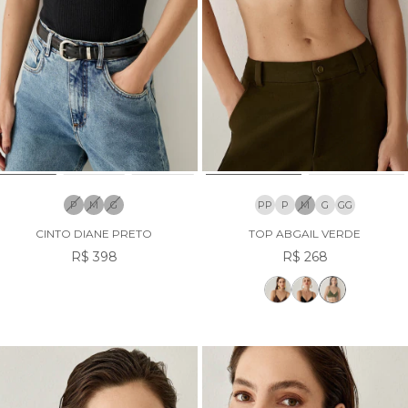
P
M
G
PP
P
M
G
GG
CINTO DIANE PRETO
TOP ABGAIL VERDE
R$ 398
R$ 268