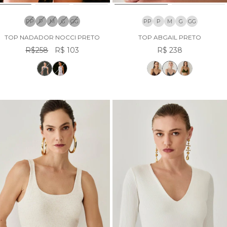
PP
P
M
G
GG
PP
P
M
G
GG
TOP NADADOR NOCCI PRETO
TOP ABGAIL PRETO
R$258
R$ 103
R$ 238