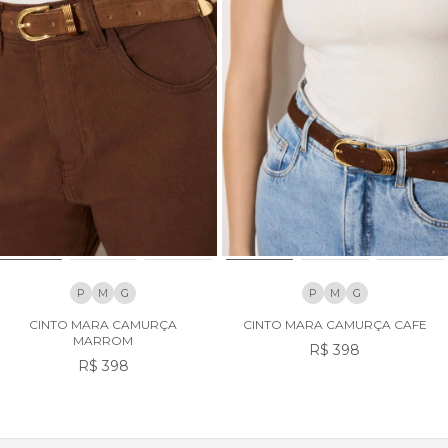
P
M
G
P
M
G
CINTO MARA CAMURÇA
CINTO MARA CAMURÇA CAFE
MARROM
R$ 398
R$ 398