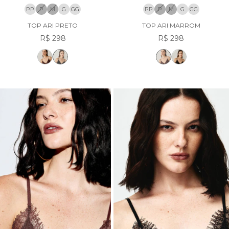
PP
P
M
G
GG
PP
P
M
G
GG
TOP ARI PRETO
TOP ARI MARROM
R$ 298
R$ 298