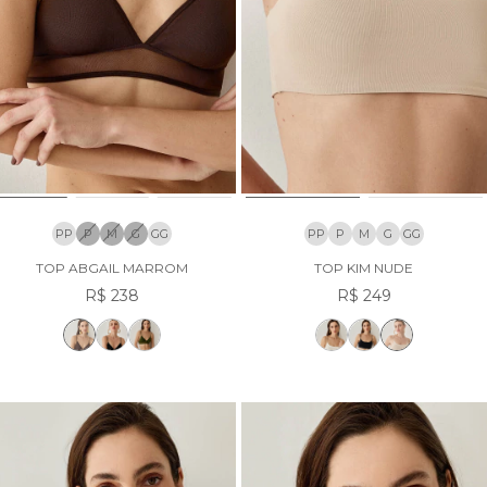
PP
P
M
G
GG
PP
P
M
G
GG
TOP ABGAIL MARROM
TOP KIM NUDE
R$ 238
R$ 249