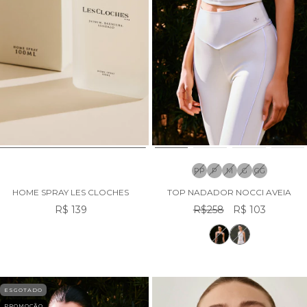
PP
P
M
G
GG
HOME SPRAY LES CLOCHES
TOP NADADOR NOCCI AVEIA
R$ 139
R$258
R$ 103
ESGOTADO
PROMOÇÃO