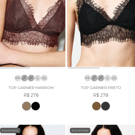
PP
P
M
G
GG
PP
P
M
G
GG
TOP GARNIER MARROM
TOP GARNIER PRETO
R$ 278
R$ 278
ESGOTADO
ESGOTADO