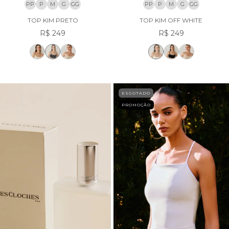
PP
P
M
G
GG
PP
P
M
G
GG
TOP KIM PRETO
TOP KIM OFF WHITE
R$ 249
R$ 249
ESGOTADO
PROMOÇÃO