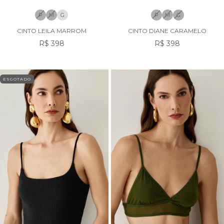
P
M
G
P
M
G
CINTO LEILA MARROM
CINTO DIANE CARAMELO
R$ 398
R$ 398
ESGOTADO