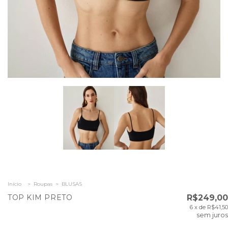
Início
>
Roupas
>
BLUSAS
TOP KIM PRETO
R$249,00
6
x de
R$41,50
sem juros