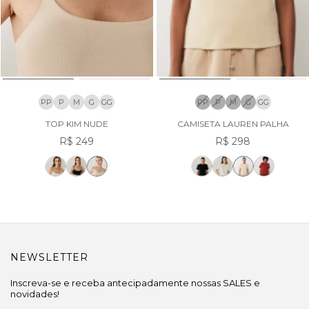
PP
P
M
G
GG
PP
P
M
G
GG
TOP KIM NUDE
CAMISETA LAUREN PALHA
R$ 249
R$ 298
NEWSLETTER
Inscreva-se e receba antecipadamente nossas SALES e
novidades!