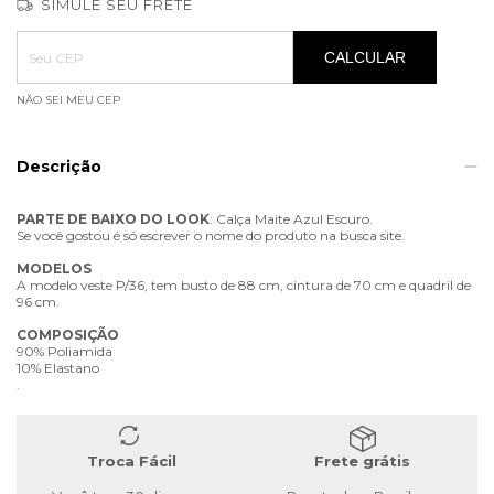
SIMULE SEU FRETE
Entregas para o CEP:
ALTERAR CEP
CALCULAR
NÃO SEI MEU CEP
Descrição
PARTE
DE
BAIXO
DO
LOOK
: Calça Maite Azul Escuro.
Se você gostou é só escrever o nome do produto na busca site.
MODELOS
A modelo veste P/36, tem busto de 88 cm, cintura de 70 cm e quadril de
96 cm.
COMPOSIÇÃO
90% Poliamida
10% Elastano
.
Troca Fácil
Frete grátis