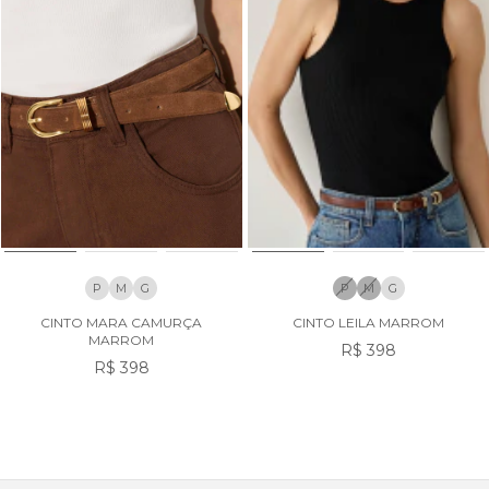
P
M
G
P
M
G
CINTO MARA CAMURÇA
CINTO LEILA MARROM
MARROM
R$ 398
R$ 398