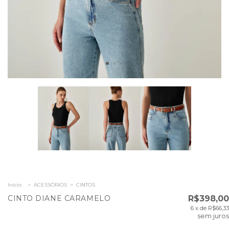
Início
>
ACESSÓRIOS
>
CINTOS
CINTO DIANE CARAMELO
R$398,00
6
x de
R$66,33
sem juros