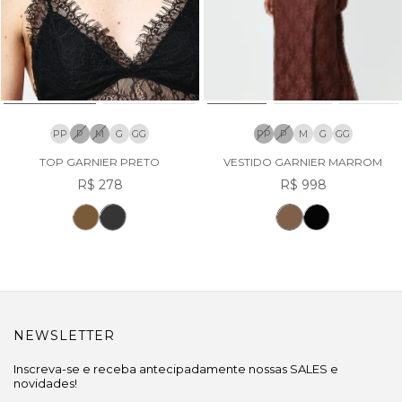
PP
P
M
G
GG
PP
P
M
G
GG
TOP GARNIER PRETO
VESTIDO GARNIER MARROM
R$ 278
R$ 998
NEWSLETTER
Inscreva-se e receba antecipadamente nossas SALES e
novidades!