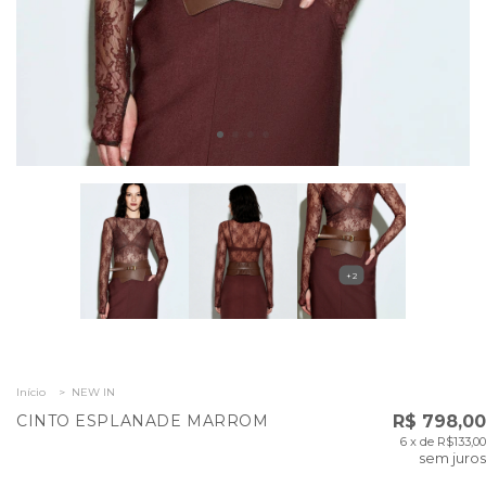
+2
Início
>
NEW IN
CINTO ESPLANADE MARROM
R$ 798,00
6
x de
R$133,00
sem juros