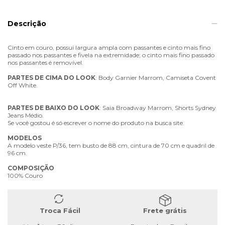
Descrição
Cinto em couro, possui largura ampla com passantes e cinto mais fino
passado nos passantes e fivela na extremidade; o cinto mais fino passado
nos passantes é removível.
PARTES
DE
CIMA
DO
LOOK
: Body Garnier Marrom, Camiseta Covent
Off White.
PARTES
DE
BAIXO
DO
LOOK
: Saia Broadway Marrom, Shorts Sydney
Jeans Médio.
Se você gostou é só escrever o nome do produto na busca site.
MODELOS
A modelo veste P/36, tem busto de 88 cm, cintura de 70 cm e quadril de
96 cm.
COMPOSIÇÃO
100% Couro
Troca Fácil
Frete grátis