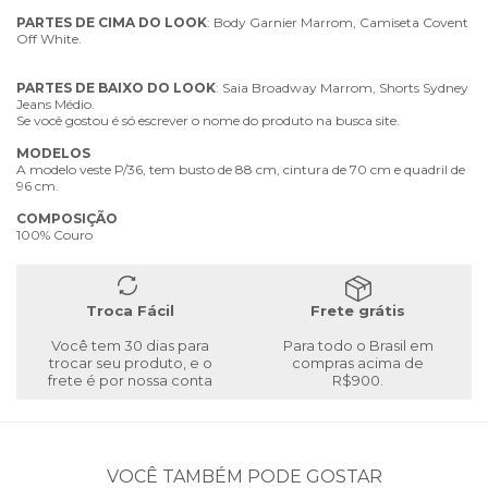
PARTES
DE
CIMA
DO
LOOK
: Body Garnier Marrom, Camiseta Covent
Off White.
PARTES
DE
BAIXO
DO
LOOK
: Saia Broadway Marrom, Shorts Sydney
Jeans Médio.
Se você gostou é só escrever o nome do produto na busca site.
MODELOS
A modelo veste P/36, tem busto de 88 cm, cintura de 70 cm e quadril de
96 cm.
COMPOSIÇÃO
100% Couro
Troca Fácil
Frete grátis
Você tem 30 dias para
Para todo o Brasil em
trocar seu produto, e o
compras acima de
frete é por nossa conta
R$900.
VOCÊ TAMBÉM PODE GOSTAR