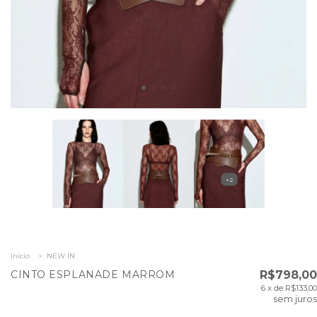
+2
Início
>
NEW IN
CINTO ESPLANADE MARROM
R$798,00
6
x de
R$133,00
sem juros