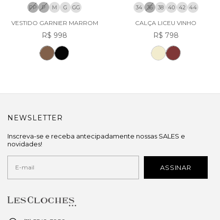
PP
P
M
G
GG
34
36
38
40
42
44
VESTIDO GARNIER MARROM
CALÇA LICEU VINHO
R$ 998
R$ 798
NEWSLETTER
Inscreva-se e receba antecipadamente nossas SALES e
novidades!