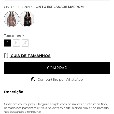
CINTO ESPLANADE:
CINTO ESPLANADE MARROM
Tamanho:
P
P
M
G
GUIA DE TAMANHOS
Compartilhe por WhatsApp
Descrição
Cinto em couro, possui largura ampla com passantes e cinto mais fino
passado nos passantes e fivela na extremidade; o cinto mais fino passado
nos passantes é removível.