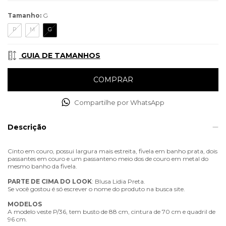
Tamanho:
G
P
M
G
GUIA DE TAMANHOS
Compartilhe por WhatsApp
Descrição
Cinto em couro, possui largura mais estreita, fivela em banho prata, dois
passantes em couro e um passanteno meio dos de couro em metal do
mesmo banho da fivela.
PARTE
DE
CIMA
DO
LOOK
: Blusa Lidia Preta.
Se você gostou é só escrever o nome do produto na busca site.
MODELOS
A modelo veste P/36, tem busto de 88 cm, cintura de 70 cm e quadril de
96 cm.