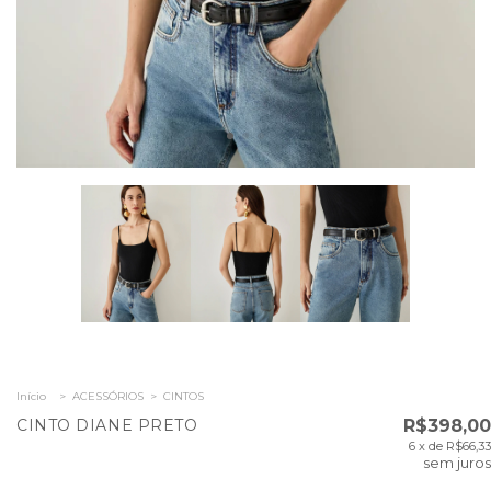
Início
>
ACESSÓRIOS
>
CINTOS
CINTO DIANE PRETO
R$398,00
6
x de
R$66,33
sem juros