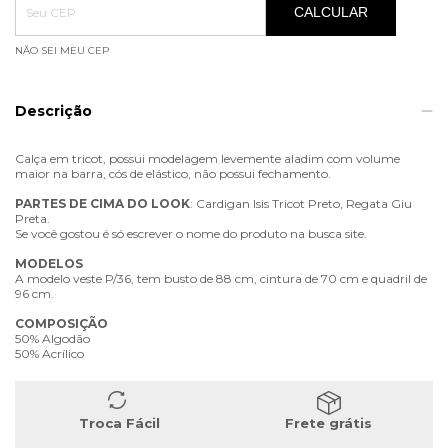
CALCULAR
NÃO SEI MEU CEP
Descrição
Calça em tricot, possui modelagem levemente aladim com volume
maior na barra, cós de elástico, não possui fechamento.
PARTES
DE
CIMA
DO
LOOK
: Cardigan Isis Tricot Preto, Regata Giu
Preta.
Se você gostou é só escrever o nome do produto na busca site.
MODELOS
A modelo veste P/36, tem busto de 88 cm, cintura de 70 cm e quadril de
96 cm.
COMPOSIÇÃO
50% Algodão
50% Acrílico
Troca Fácil
Frete grátis