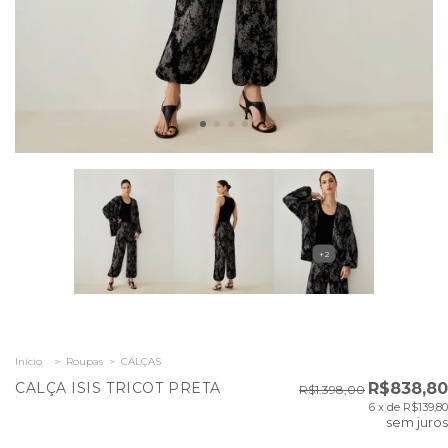
+2
Início
>
Roupas
>
CALÇAS
CALÇA ISIS TRICOT PRETA
R$838,80
R$1.398,00
6
x de
R$139,80
sem juros