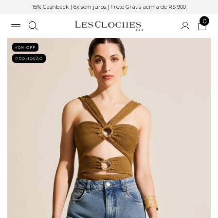
15% Cashback | 6x sem juros | Frete Grátis acima de R$ 900
0
40
% OFF
PROMOÇÃO