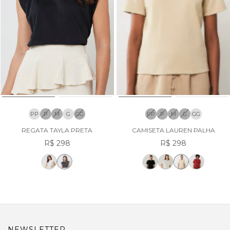
PP
P
M
G
GG
PP
P
M
G
GG
REGATA TAYLA PRETA
CAMISETA LAUREN PALHA
R$ 298
R$ 298
NEWSLETTER