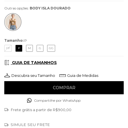
Outras opções:
BODY ISLA DOURADO
Tamanho:
P
PP
P
M
G
GG
GUIA DE TAMANHOS
Descubra seu Tamanho
Guia de Medidas
Compartilhe por WhatsApp
Frete grátis
a partir de
R$900,00
SIMULE SEU FRETE