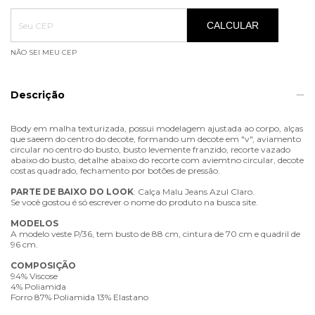
Entregas para o CEP:
ALTERAR CEP
CALCULAR
NÃO SEI MEU CEP
Descrição
Body em malha texturizada, possui modelagem ajustada ao corpo, alças
que saeem do centro do decote, formando um decote em "v", aviamento
circular no centro do busto, busto levemente franzido, recorte vazado
abaixo do busto, detalhe abaixo do recorte com aviemtno circular, decote
costas quadrado, fechamento por botões de pressão.
PARTE
DE
BAIXO
DO
LOOK
: Calça Malu Jeans Azul Claro.
Se você gostou é só escrever o nome do produto na busca site.
MODELOS
A modelo veste P/36, tem busto de 88 cm, cintura de 70 cm e quadril de
96 cm.
COMPOSIÇÃO
94% Viscose
4% Poliamida
Forro 87% Poliamida 13% Elastano