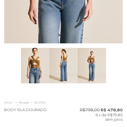
Início
>
Roupas
>
BLUSAS
BODY ISLA DOURADO
R$798,00
R$ 478,80
6
x de
R$79,80
sem juros