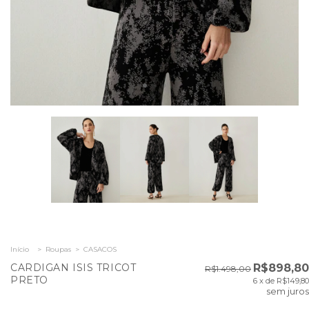
Início
>
Roupas
>
CASACOS
CARDIGAN ISIS TRICOT
R$898,80
R$1.498,00
PRETO
6
x de
R$149,80
sem juros