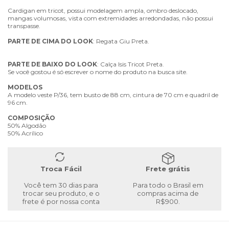
Cardigan em tricot, possui modelagem ampla, ombro deslocado,
mangas volumosas, vista com extremidades arredondadas, não possui
transpasse.
PARTE
DE
CIMA
DO
LOOK
: Regata Giu Preta.
PARTE
DE
BAIXO
DO
LOOK
: Calça Isis Tricot Preta.
Se você gostou é só escrever o nome do produto na busca site.
MODELOS
A modelo veste P/36, tem busto de 88 cm, cintura de 70 cm e quadril de
96 cm.
COMPOSIÇÃO
50% Algodão
50% Acrílico
Troca Fácil
Frete grátis
Você tem 30 dias para
Para todo o Brasil em
trocar seu produto, e o
compras acima de
frete é por nossa conta
R$900.