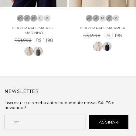
PP
P
M
G
GG
PP
P
M
G
GG
BLAZER PALOMA AZUL
BLAZER PALOMA AREIA
MARINHO
R$1.998
R$ 1.198
R$1.998
R$ 1.198
NEWSLETTER
Inscreva-se e receba antecipadamente nossas SALES e
novidades!