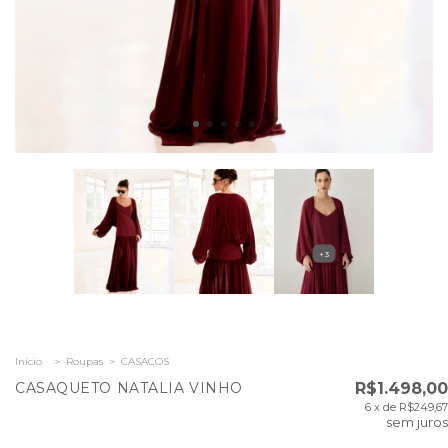
+3
Início
>
Roupas
>
CASACOS
CASAQUETO NATALIA VINHO
R$1.498,00
6
x de
R$249,67
sem juros