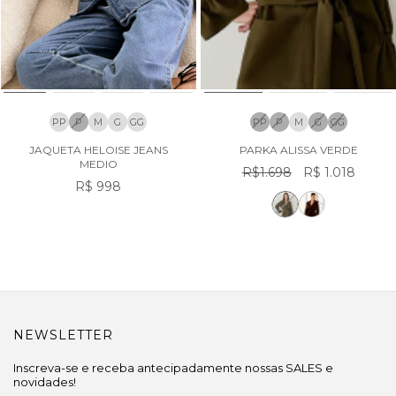
PP
P
M
G
GG
PP
P
M
G
GG
JAQUETA HELOISE JEANS
PARKA ALISSA VERDE
MEDIO
R$1.698
R$ 1.018
R$ 998
NEWSLETTER
Inscreva-se e receba antecipadamente nossas SALES e
novidades!