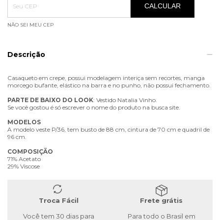
CALCULAR
NÃO SEI MEU CEP
Descrição
Casaqueto em crepe, possui modelagem interiça sem recortes, manga
morcego bufante, elástico na barra e no punho, não possui fechamento.
PARTE
DE
BAIXO
DO
LOOK
: Vestido Natalia Vinho.
Se você gostou é só escrever o nome do produto na busca site.
MODELOS
A modelo veste P/36, tem busto de 88 cm, cintura de 70 cm e quadril de
96 cm.
COMPOSIÇÃO
71% Acetato
29% Viscose
Troca Fácil
Frete grátis
Você tem 30 dias para
Para todo o Brasil em