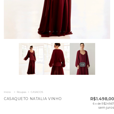
+3
Início
>
Roupas
>
CASACOS
CASAQUETO NATALIA VINHO
R$1.498,00
6
x de
R$249,67
sem juros