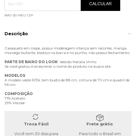
CALCULAR
NÃO SEI MEU CEP
Descrição
Casaqueto em crepe, possui modelagem interiça sem recortes, manga
morcego bufante, elástico na barra e no punho, não possui fechamento.
PARTE
DE
BAIXO
DO
LOOK
: Vestido Natalia Vinho.
Se você gostou é só escrever o nome do produto na busca site.
MODELOS
A modelo veste P/36, tem busto de 88 cm, cintura de 70 cm e quadril de
96 cm.
COMPOSIÇÃO
71% Acetato
29% Viscose
Troca Fácil
Frete grátis
Você tem 30 dias para
Para todo o Brasil em