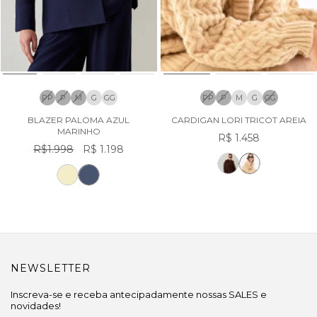
PP
P
M
G
GG
PP
P
M
G
GG
BLAZER PALOMA AZUL
CARDIGAN LORI TRICOT AREIA
MARINHO
R$ 1.458
R$1.998
R$ 1.198
NEWSLETTER
Inscreva-se e receba antecipadamente nossas SALES e
novidades!