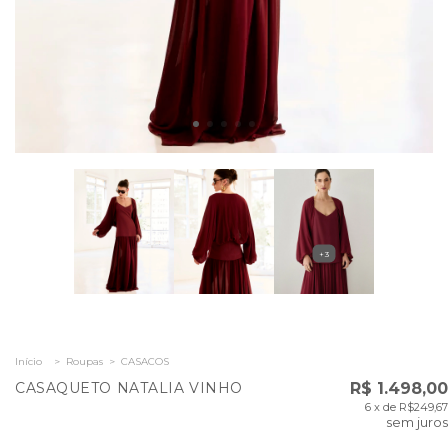
+3
Início
>
Roupas
>
CASACOS
CASAQUETO NATALIA VINHO
R$ 1.498,00
6
x de
R$249,67
sem juros