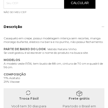
CALCULAR
NÃO SEI MEU CEP
Descrição
Casaqueto em crepe, possui modelagem interiça sem recortes, manga
morcego bufante, elástico na barra e no punho, não possui fechamento.
PARTE
DE
BAIXO
DO
LOOK
: Vestido Natalia Vinho.
Se você gostou é só escrever o nome do produto na busca site.
MODELOS
A modelo veste P/36, tem busto de 88 cm, cintura de 70 cm e quadril de
96 cm.
COMPOSIÇÃO
71% Acetato
29% Viscose
Troca Fácil
Frete grátis
Você tem 30 dias para
Para todo o Brasil em