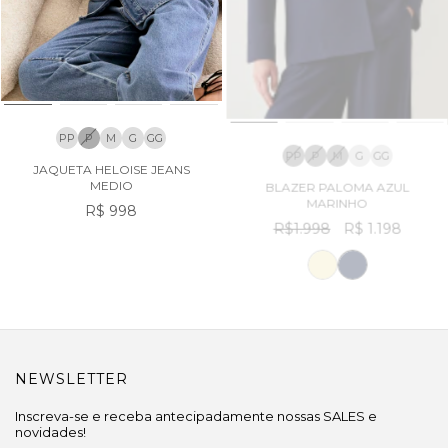
PP
P
M
G
GG
PP
P
M
G
GG
JAQUETA HELOISE JEANS
BLAZER PALOMA AZUL
MEDIO
MARINHO
R$ 998
R$1.998
R$ 1.198
NEWSLETTER
Inscreva-se e receba antecipadamente nossas SALES e
novidades!