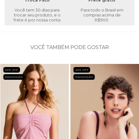
Troca Fácil
Frete grátis
Você tem 30 dias para
Para todo o Brasil em
trocar seu produto, e o
compras acima de
frete é por nossa conta
R$900.
VOCÊ TAMBÉM PODE GOSTAR
40
% OFF
40
% OFF
PROMOÇÃO
PROMOÇÃO