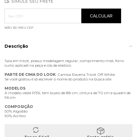
SIMULE SEU FRETE
Entregas para o CEP:
ALTERAR CEP
CALCULAR
NÃO SEI MEU CEP
Descrição
Saia em tricot, possui modelagem regular, comprimento midi, forro
curto aplicadi na peça e cós de elástico.
PARTE
DE
CIMA
DO
LOOK
: Camisa Ravena Tricot Off White.
Se você gostou é só escrever o nome do produto na busca site.
MODELOS
A modelo veste P/36, tem busto de 88 cm, cintura de 70 cm e quadril de
96 cm.
COMPOSIÇÃO
50% Algodão
50% Acrílico