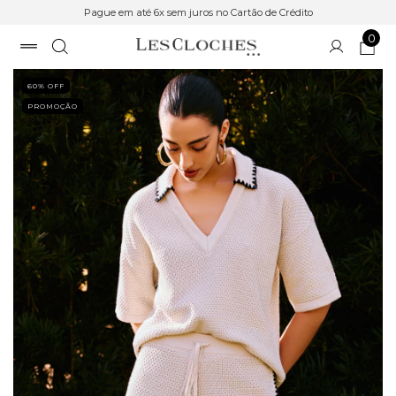
Pague em até 6x sem juros no Cartão de Crédito
0
60
% OFF
PROMOÇÃO