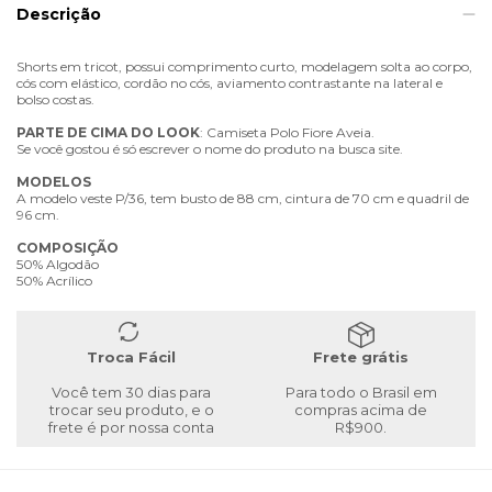
Descrição
Shorts em tricot, possui comprimento curto, modelagem solta ao corpo,
cós com elástico, cordão no cós, aviamento contrastante na lateral e
bolso costas.
PARTE
DE
CIMA
DO
LOOK
: Camiseta Polo Fiore Aveia.
Se você gostou é só escrever o nome do produto na busca site.
MODELOS
A modelo veste P/36, tem busto de 88 cm, cintura de 70 cm e quadril de
96 cm.
COMPOSIÇÃO
50% Algodão
50% Acrílico
Troca Fácil
Frete grátis
Você tem 30 dias para
Para todo o Brasil em
trocar seu produto, e o
compras acima de
frete é por nossa conta
R$900.