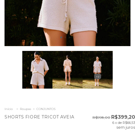
+2
Início
>
Roupas
>
CONJUNTOS
SHORTS FIORE TRICOT AVEIA
R$399,20
R$998,00
6
x de
R$66,53
sem juros