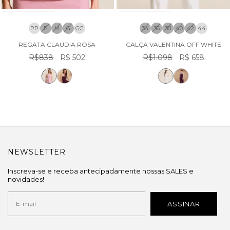
PP
P
M
G
GG
34
36
38
40
42
44
REGATA CLAUDIA ROSA
CALÇA VALENTINA OFF WHITE
R$838
R$ 502
R$1.098
R$ 658
NEWSLETTER
Inscreva-se e receba antecipadamente nossas SALES e
novidades!