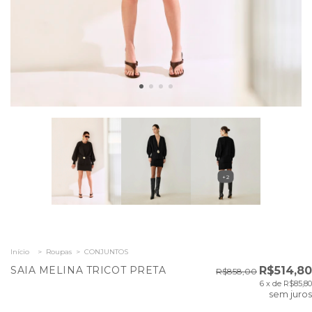
+2
Início
>
Roupas
>
CONJUNTOS
SAIA MELINA TRICOT PRETA
R$514,80
R$858,00
6
x de
R$85,80
sem juros