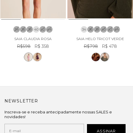
34
36
38
40
42
44
34
36
38
40
42
44
SAIA CLAUDIA ROSA
SAIA HELO TRICOT VERDE
R$598
R$ 358
R$798
R$ 478
NEWSLETTER
Inscreva-se e receba antecipadamente nossas SALES e
novidades!