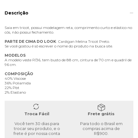
Descrição
Saia em tricot, possui modelagem reta, comprimento curto e elástico no
cós, não possui fechamento.
PARTE
DE
CIMA
DO
LOOK
: Cardigan Melina Tricot Preto.
Se você gostou é só escrever o nome do produto na busca site.
MODELOS
A modelo veste P/36, tem busto de 88 cm, cintura de 70 cm e quadril de
96 cm.
COMPOSIÇÃO
40% Viscose
36% Poliamida
22% Pbt
2% Elastano
Troca Fácil
Frete grátis
Você tem 30 dias para
Para todo o Brasil em
trocar seu produto, e o
compras acima de
frete é por nossa conta
R$900.