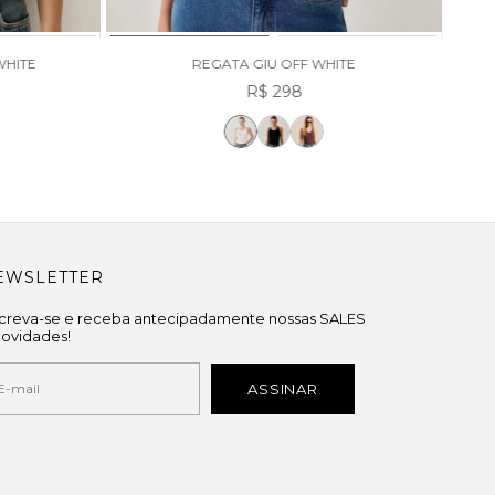
WHITE
REGATA GIU OFF WHITE
R$ 298
EWSLETTER
screva-se e receba antecipadamente nossas SALES
novidades!