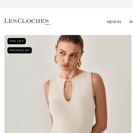
NEW IN
R
40
% OFF
PROMOÇÃO