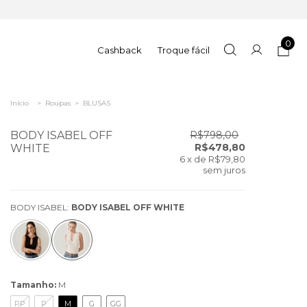
0
Cashback
Troque fácil
Início
>
Roupas
>
BLUSAS
BODY ISABEL OFF
R$798,00
R$478,80
WHITE
6
x de
R$79,80
sem juros
BODY ISABEL:
BODY ISABEL OFF WHITE
Tamanho:
M
PP
P
M
G
GG