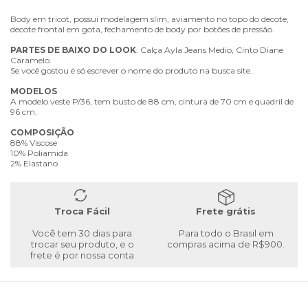
Body em tricot, possui modelagem slim, aviamento no topo do decote,
decote frontal em gota, fechamento de body por botões de pressão.
PARTES
DE
BAIXO
DO
LOOK
: Calça Ayla Jeans Medio, Cinto Diane
Caramelo.
Se você gostou é só escrever o nome do produto na busca site.
MODELOS
A modelo veste P/36, tem busto de 88 cm, cintura de 70 cm e quadril de
96 cm.
COMPOSIÇÃO
88% Viscose
10% Poliamida
2% Elastano
Troca Fácil
Frete grátis
Você tem 30 dias para
Para todo o Brasil em
trocar seu produto, e o
compras acima de R$900.
frete é por nossa conta