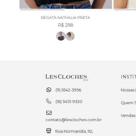
REGATA NATHALIA PRETA
R$ 298
INSTI
(11) 5542-3956
Nossas 
(16) 3413-9320
Quem 
Vendas
contato@lescloches.com.br
Rua Normandia, 92,