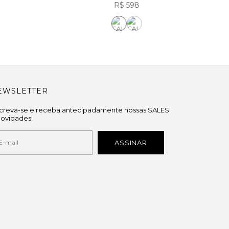
R$ 598
EWSLETTER
screva-se e receba antecipadamente nossas SALES
novidades!