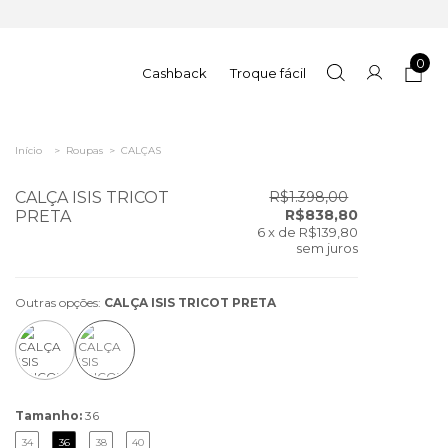
0
Cashback
Troque fácil
Início
>
Roupas
>
CALÇAS
CALÇA ISIS TRICOT
R$1.398,00
R$838,80
PRETA
6
x de
R$139,80
sem juros
Outras opções:
CALÇA ISIS TRICOT PRETA
Tamanho:
36
34
36
38
40