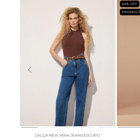
40
% OFF
PROMOÇ
ESCURO
CALÇA NEW YARA JEANS ESCURO