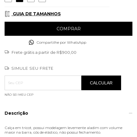
GUIA DE TAMANHOS
Compartilhe por WhatsApp
Frete grátis
a partir de
R$900,00
SIMULE SEU FRETE
Entregas para o CEP:
ALTERAR CEP
CALCULAR
NÃO SEI MEU CEP
Descrição
Calça em tricot, possui modelagem levemente aladim com volume
maior na barra, cós de elástico, não possui fechamento.