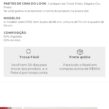
PARTES
DE
CIMA
DO
LOOK
: Cardigan Isis Tricot Preto, Regata Giu
Preta.
Se você gostou é só escrever o nome do produto na busca site.
MODELOS
A modelo veste P/36, tem busto de 88 cm, cintura de 70 cm e quadril de
96 cm.
COMPOSIÇÃO
50% Algodão
50% Acrílico
Troca Fácil
Frete grátis
Você tem 30 dias para
Para todo o Brasil em
trocar seu produto, e o
compras acima de R$900.
frete é por nossa conta