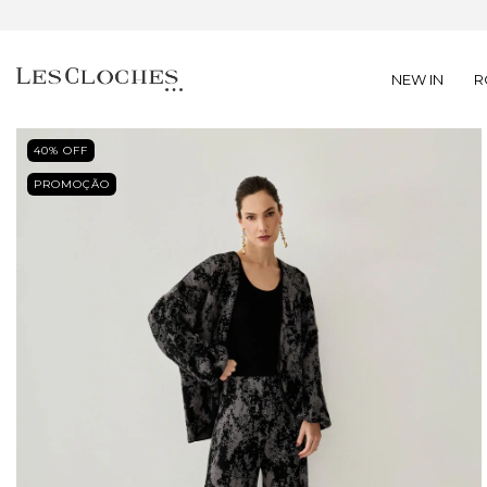
NEW IN
R
40
% OFF
PROMOÇÃO