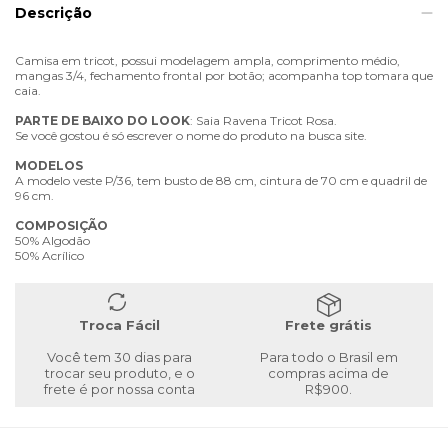
Descrição
Camisa em tricot, possui modelagem ampla, comprimento médio,
mangas 3/4, fechamento frontal por botão; acompanha top tomara que
caia.
PARTE
DE
BAIXO
DO
LOOK
: Saia Ravena Tricot Rosa.
Se você gostou é só escrever o nome do produto na busca site.
MODELOS
A modelo veste P/36, tem busto de 88 cm, cintura de 70 cm e quadril de
96 cm.
COMPOSIÇÃO
50% Algodão
50% Acrílico
Troca Fácil
Frete grátis
Você tem 30 dias para
Para todo o Brasil em
trocar seu produto, e o
compras acima de
frete é por nossa conta
R$900.