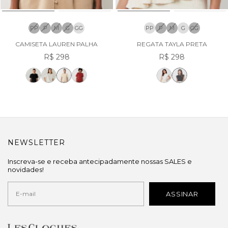
PP
P
M
G
GG
PP
P
M
G
GG
CAMISETA LAUREN PALHA
REGATA TAYLA PRETA
R$ 298
R$ 298
NEWSLETTER
Inscreva-se e receba antecipadamente nossas SALES e
novidades!