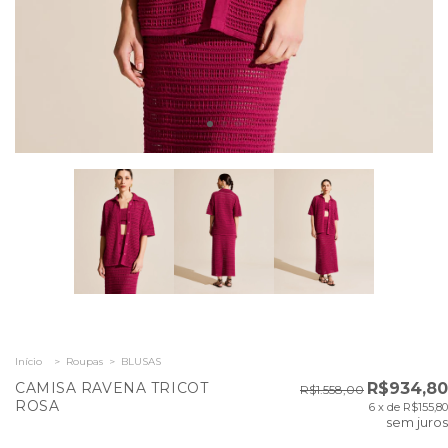
Início
>
Roupas
>
BLUSAS
CAMISA RAVENA TRICOT
R$934,80
R$1.558,00
ROSA
6
x de
R$155,80
sem juros