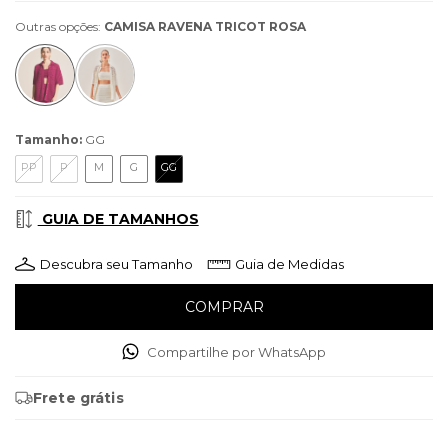
Outras opções:
CAMISA RAVENA TRICOT ROSA
Tamanho:
GG
PP
P
M
G
GG
GUIA DE TAMANHOS
Descubra seu Tamanho
Guia de Medidas
Compartilhe por WhatsApp
Frete grátis