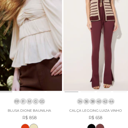
PP
P
M
G
GG
34
36
38
40
42
44
BLUSA DIONE BAUNILHA
CALÇA LEGGING LUIZA VINHO
R$ 858
R$ 658