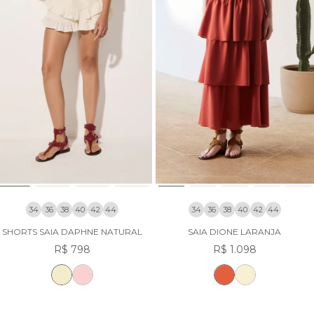
34
36
38
40
42
44
34
36
38
40
42
44
SHORTS SAIA DAPHNE NATURAL
SAIA DIONE LARANJA
R$ 798
R$ 1.098