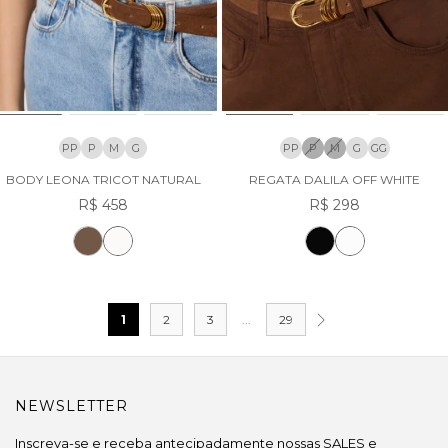
PP
P
M
G
PP
P
M
G
GG
BODY LEONA TRICOT NATURAL
REGATA DALILA OFF WHITE
R$ 458
R$ 298
1
2
3
...
29
NEWSLETTER
Inscreva-se e receba antecipadamente nossas SALES e