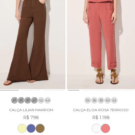
34
36
38
40
42
44
34
36
38
40
42
CALÇA LILIAN MARROM
CALÇA ELOA ROSA TERROSO
R$ 798
R$ 1.198