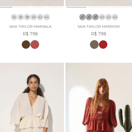
34
36
38
40
42
44
34
36
38
40
42
44
SAIA TAYLOR MARSALA
SAIA TAYLOR MARROM
R$ 798
R$ 798