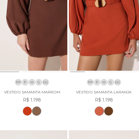
PP
P
M
G
GG
PP
P
M
G
GG
VESTIDO SAMANTA MARROM
VESTIDO SAMANTA LARANJA
R$ 1.198
R$ 1.198