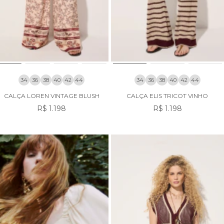
34
36
38
40
42
44
34
36
38
40
42
44
CALÇA LOREN VINTAGE BLUSH
CALÇA ELIS TRICOT VINHO
R$ 1.198
R$ 1.198