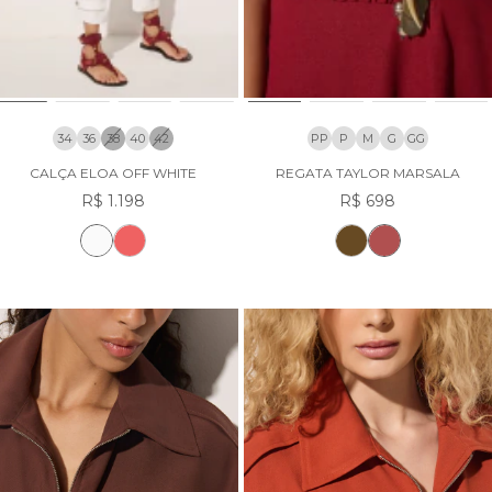
34
36
38
40
42
PP
P
M
G
GG
CALÇA ELOA OFF WHITE
REGATA TAYLOR MARSALA
R$ 1.198
R$ 698