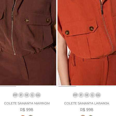
PP
P
M
G
GG
PP
P
M
G
GG
COLETE SAMANTA MARROM
COLETE SAMANTA LARANJA
R$ 998
R$ 998