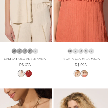
PP
P
M
G
GG
PP
P
M
G
GG
CAMISA POLO ADELE AVEIA
REGATA CLARA LARANJA
R$ 658
R$ 598