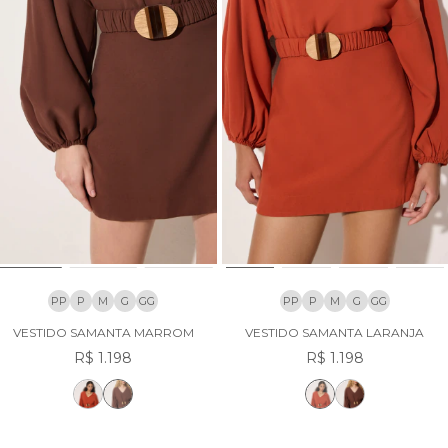
PP
P
M
G
GG
PP
P
M
G
GG
VESTIDO SAMANTA MARROM
VESTIDO SAMANTA LARANJA
R$ 1.198
R$ 1.198