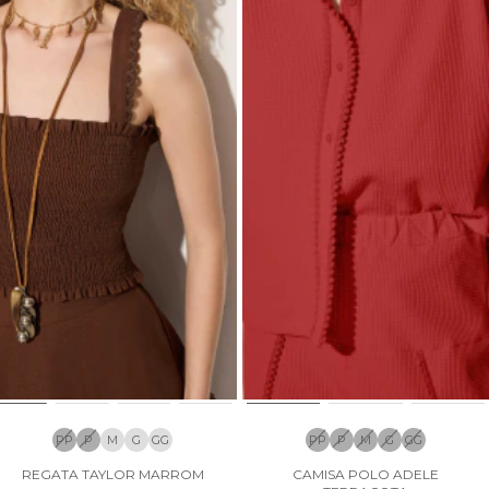
PP
P
M
G
GG
PP
P
M
G
GG
REGATA TAYLOR MARROM
CAMISA POLO ADELE