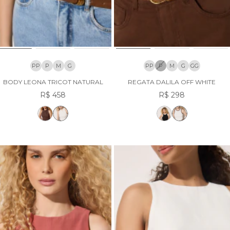
PP
P
M
G
PP
P
M
G
GG
BODY LEONA TRICOT NATURAL
REGATA DALILA OFF WHITE
R$ 458
R$ 298