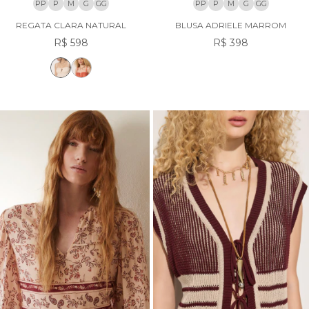
PP
P
M
G
GG
PP
P
M
G
GG
REGATA CLARA NATURAL
BLUSA ADRIELE MARROM
R$ 598
R$ 398