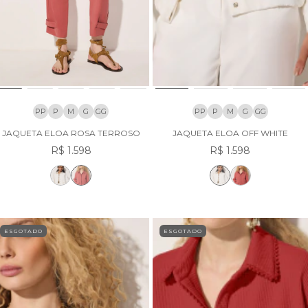
PP
P
M
G
GG
PP
P
M
G
GG
JAQUETA ELOA ROSA TERROSO
JAQUETA ELOA OFF WHITE
R$ 1.598
R$ 1.598
ESGOTADO
ESGOTADO