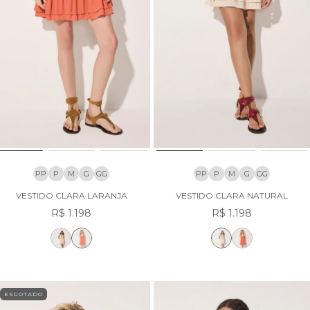
PP
P
M
G
GG
PP
P
M
G
GG
VESTIDO CLARA LARANJA
VESTIDO CLARA NATURAL
R$ 1.198
R$ 1.198
ESGOTADO