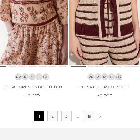
PP
P
M
G
GG
PP
P
M
G
GG
BLUSA LOREN VINTAGE BLUSH
BLUSA ELIS TRICOT VINHO
R$ 758
R$ 898
1
2
3
...
19