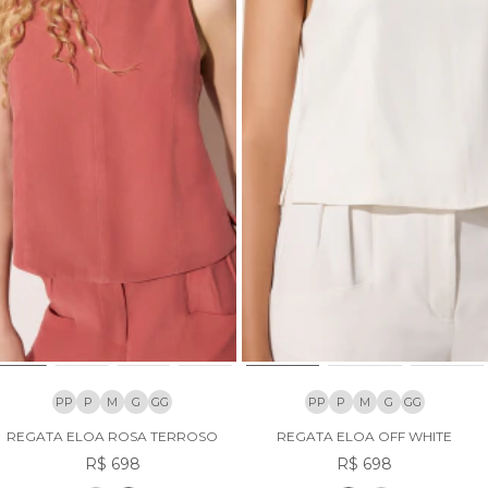
PP
P
M
G
GG
PP
P
M
G
GG
REGATA ELOA ROSA TERROSO
REGATA ELOA OFF WHITE
R$ 698
R$ 698