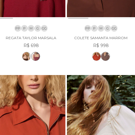
PP
P
M
G
GG
PP
P
M
G
GG
REGATA TAYLOR MARSALA
COLETE SAMANTA MARROM
R$ 698
R$ 998