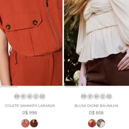
PP
P
M
G
GG
PP
P
M
G
GG
COLETE SAMANTA LARANJA
BLUSA DIONE BAUNILHA
R$ 998
R$ 858