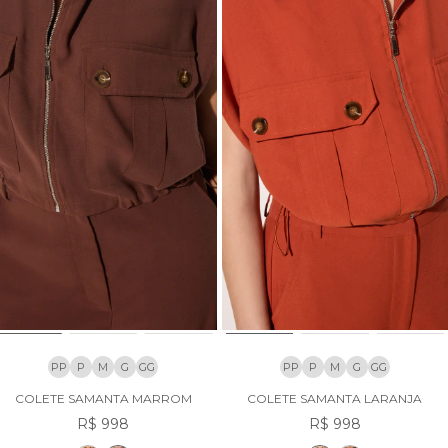
PP
P
M
G
GG
PP
P
M
G
GG
COLETE SAMANTA MARROM
COLETE SAMANTA LARANJA
R$ 998
R$ 998