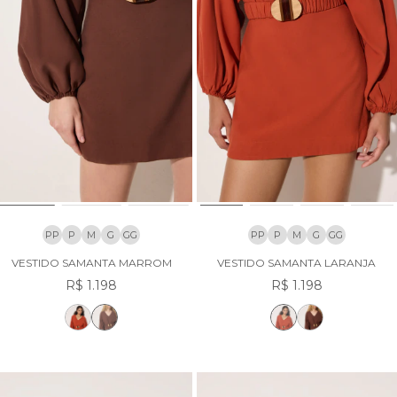
PP
P
M
G
GG
PP
P
M
G
GG
VESTIDO SAMANTA MARROM
VESTIDO SAMANTA LARANJA
R$ 1.198
R$ 1.198