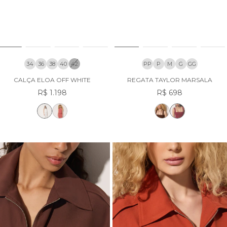
34
36
38
40
42
PP
P
M
G
GG
CALÇA ELOA OFF WHITE
REGATA TAYLOR MARSALA
R$ 1.198
R$ 698