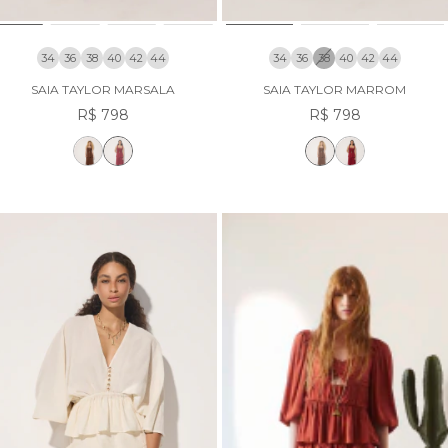
34
36
38
40
42
44
34
36
38
40
42
44
SAIA TAYLOR MARSALA
SAIA TAYLOR MARROM
R$ 798
R$ 798