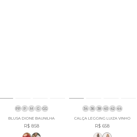
PP
P
M
G
GG
34
36
38
40
42
44
BLUSA DIONE BAUNILHA
CALÇA LEGGING LUIZA VINHO
R$ 858
R$ 658