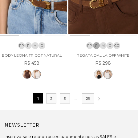
PP
P
M
G
PP
P
M
G
GG
BODY LEONA TRICOT NATURAL
REGATA DALILA OFF WHITE
R$ 458
R$ 298
1
2
3
...
29
NEWSLETTER
Inscreva-se e receba antecipadamente nossas SALES e