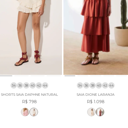
34
36
38
40
42
44
34
36
38
40
42
44
SHORTS SAIA DAPHNE NATURAL
SAIA DIONE LARANJA
R$ 798
R$ 1.098