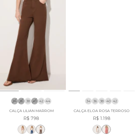
34
36
38
40
42
44
34
36
38
40
42
CALÇA LILIAN MARROM
CALÇA ELOA ROSA TERROSO
R$ 798
R$ 1.198