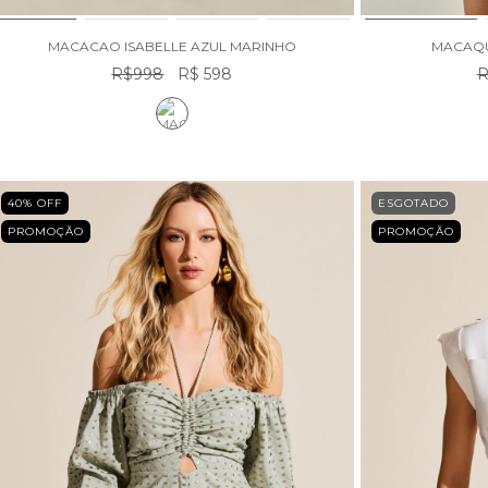
MACACAO ISABELLE AZUL MARINHO
MACAQU
R$998
R$ 598
R
40
% OFF
ESGOTADO
PROMOÇÃO
PROMOÇÃO