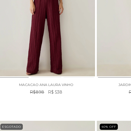
MACACAO ANA LAURA VINHO
JARDI
R$898
R$ 538
R
ESGOTADO
40
% OFF