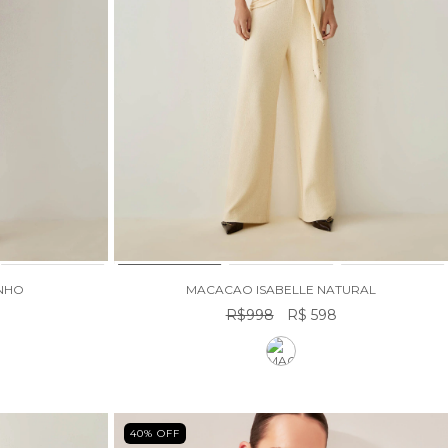
INHO
MACACAO ISABELLE NATURAL
R$998
R$ 598
40
% OFF