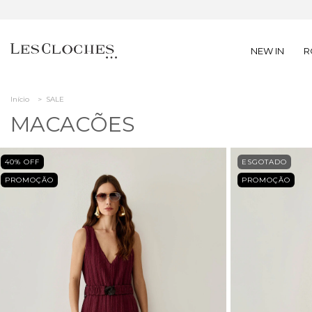
NEW IN
R
Início
>
SALE
MACACÕES
40
% OFF
ESGOTADO
PROMOÇÃO
PROMOÇÃO