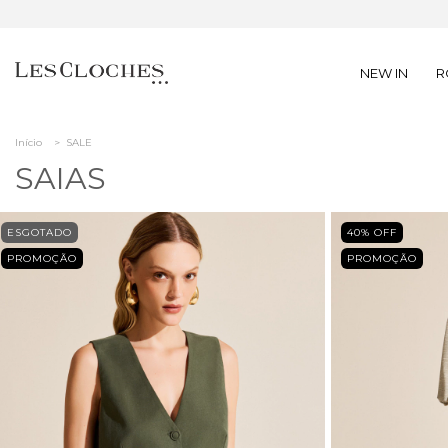
NEW IN
R
Início
>
SALE
SAIAS
ESGOTADO
40
% OFF
PROMOÇÃO
PROMOÇÃO