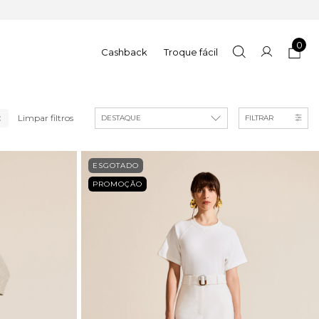
0
Cashback
Troque fácil
Limpar filtros
FILTRAR
ESGOTADO
PROMOÇÃO