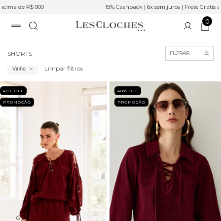
15% Cashback | 6x sem juros | Frete Grátis acima de R$ 900
0
Início
>
SALE
SHORTS
FILTRAR
Limpar filtros
Vinho
40
% OFF
40
% OFF
PROMOÇÃO
PROMOÇÃO