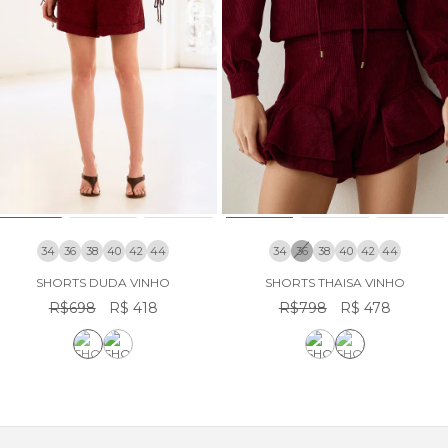
34
36
38
40
42
44
34
36
38
40
42
44
SHORTS DUDA VINHO
SHORTS THAISA VINHO
R$698
R$ 418
R$798
R$ 478