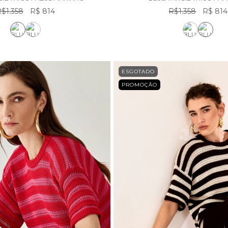
$1.358
R$ 814
R$1.358
R$ 814
ESGOTADO
PROMOÇÃO