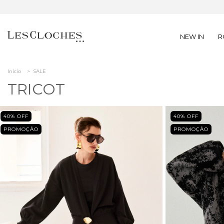
NEW IN
R
Início
>
SALE
TRICOT
40
% OFF
40
% OFF
PROMOÇÃO
PROMOÇÃO