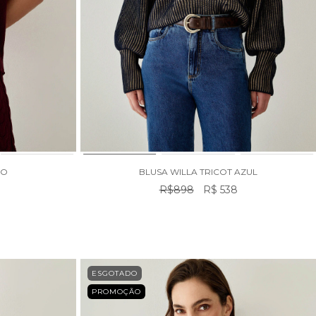
HO
BLUSA WILLA TRICOT AZUL
R$898
R$ 538
ESGOTADO
PROMOÇÃO