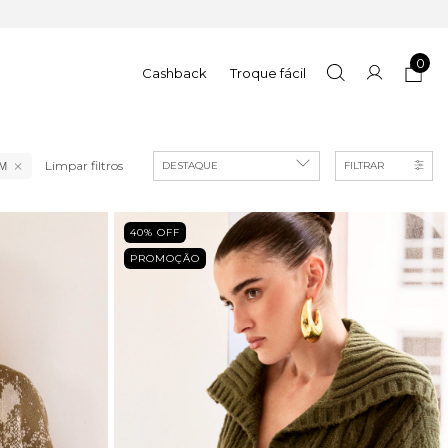
0
Cashback
Troque fácil
Limpar filtros
FILTRAR
M
40
% OFF
PROMOÇÃO