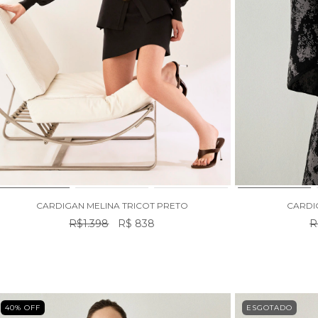
CARDIGAN MELINA TRICOT PRETO
CARDIG
R$1.398
R$ 838
R
40
% OFF
ESGOTADO