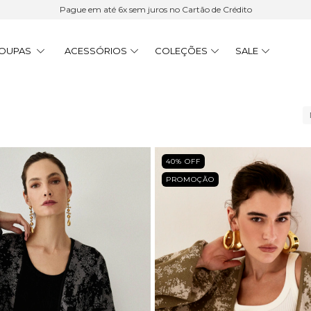
15% Cashback | 6x sem juros | Frete Grátis acima de R$ 900
OUPAS
ACESSÓRIOS
COLEÇÕES
SALE
40
% OFF
PROMOÇÃO