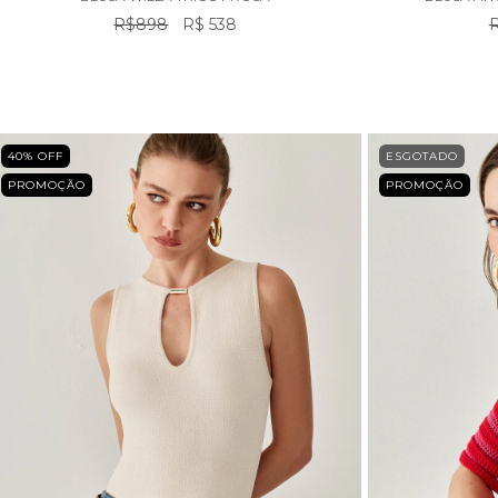
R$898
R$ 538
R
40
% OFF
ESGOTADO
PROMOÇÃO
PROMOÇÃO