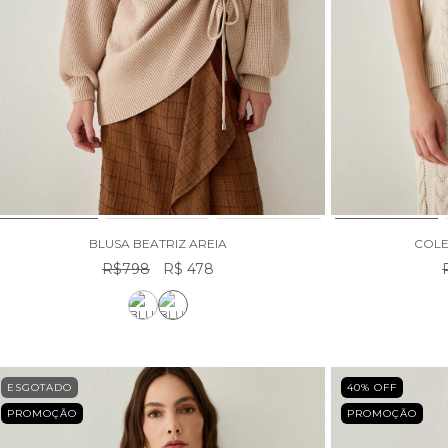
BLUSA BEATRIZ AREIA
COLE
R$798
R$ 478
ESGOTADO
40
% OFF
PROMOÇÃO
PROMOÇÃO