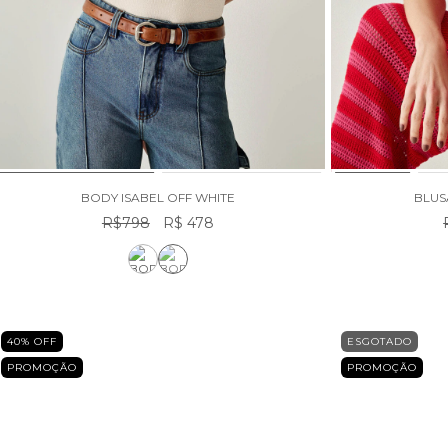
BODY ISABEL OFF WHITE
BLUS
R$798
R$ 478
40
% OFF
ESGOTADO
PROMOÇÃO
PROMOÇÃO