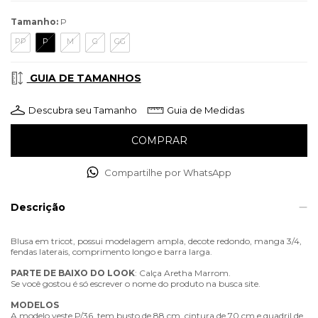
Tamanho:
P
PP
P
M
G
GG
GUIA DE TAMANHOS
Descubra seu Tamanho
Guia de Medidas
Compartilhe por WhatsApp
Descrição
Blusa em tricot, possui modelagem ampla, decote redondo, manga 3/4,
fendas laterais, comprimento longo e barra larga.
PARTE
DE
BAIXO
DO
LOOK
: Calça Aretha Marrom.
Se você gostou é só escrever o nome do produto na busca site.
MODELOS
A modelo veste P/36, tem busto de 88 cm, cintura de 70 cm e quadril de