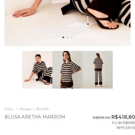
Início
>
Roupas
>
BLUSAS
BLUSA ARETHA MARROM
R$418,80
R$698,00
6
x de
R$69,80
sem juros