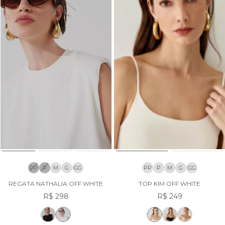
PP
P
M
G
GG
PP
P
M
G
GG
REGATA NATHALIA OFF WHITE
TOP KIM OFF WHITE
R$ 298
R$ 249