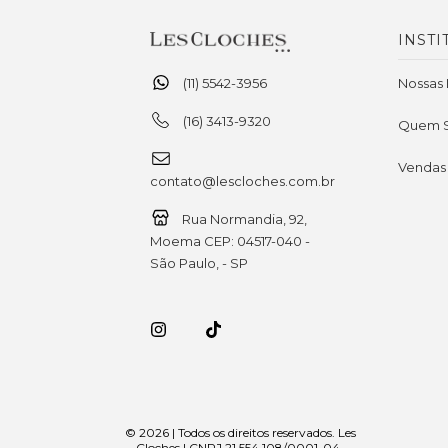
INSTI
(11) 5542-3956
Nossas 
(16) 3413-9320
Quem 
Vendas
contato@lescloches.com.br
Rua Normandia, 92,
Moema CEP: 04517-040 -
São Paulo, - SP
© 2026 | Todos os direitos reservados. Les
Cloches | CNPJ 21.554.108/0001-04