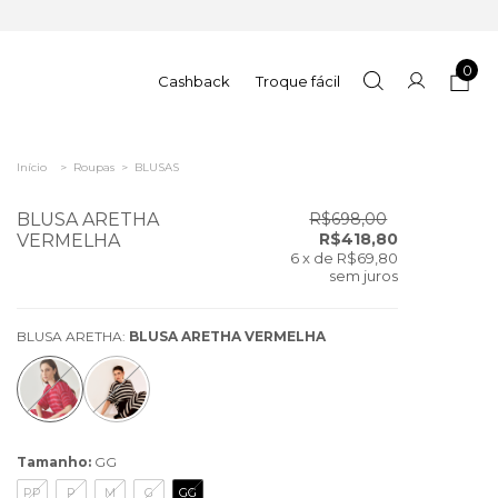
0
Cashback
Troque fácil
Início
>
Roupas
>
BLUSAS
BLUSA ARETHA
R$698,00
R$418,80
VERMELHA
6
x de
R$69,80
sem juros
BLUSA ARETHA:
BLUSA ARETHA VERMELHA
Tamanho:
GG
PP
P
M
G
GG