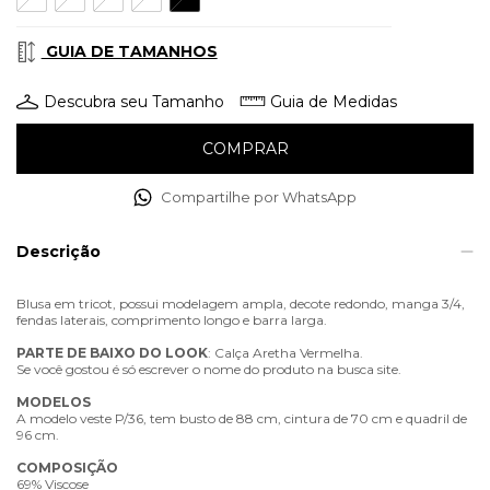
GUIA DE TAMANHOS
Descubra seu Tamanho
Guia de Medidas
Compartilhe por WhatsApp
Descrição
Blusa em tricot, possui modelagem ampla, decote redondo, manga 3/4,
fendas laterais, comprimento longo e barra larga.
PARTE
DE
BAIXO
DO
LOOK
: Calça Aretha Vermelha.
Se você gostou é só escrever o nome do produto na busca site.
MODELOS
A modelo veste P/36, tem busto de 88 cm, cintura de 70 cm e quadril de
96 cm.
COMPOSIÇÃO
69% Viscose