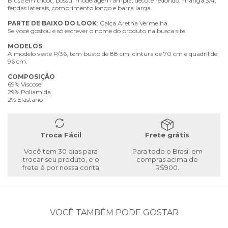
Blusa em tricot, possui modelagem ampla, decote redondo, manga 3/4,
fendas laterais, comprimento longo e barra larga.
PARTE
DE
BAIXO
DO
LOOK
: Calça Aretha Vermelha.
Se você gostou é só escrever o nome do produto na busca site.
MODELOS
A modelo veste P/36, tem busto de 88 cm, cintura de 70 cm e quadril de
96 cm.
COMPOSIÇÃO
69% Viscose
29% Poliamida
2% Elastano
Troca Fácil
Frete grátis
Você tem 30 dias para
Para todo o Brasil em
trocar seu produto, e o
compras acima de
frete é por nossa conta
R$900.
VOCÊ TAMBÉM PODE GOSTAR