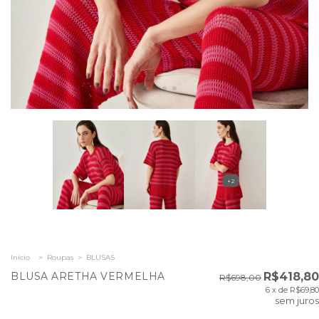
+2
Início
>
Roupas
>
BLUSAS
BLUSA ARETHA VERMELHA
R$418,80
R$698,00
6
x de
R$69,80
sem juros