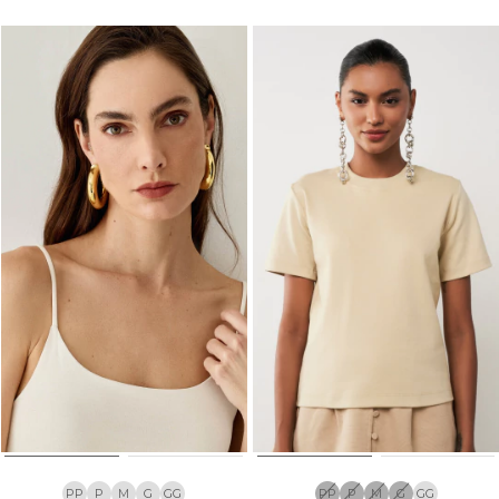
PP
P
M
G
GG
PP
P
M
G
GG