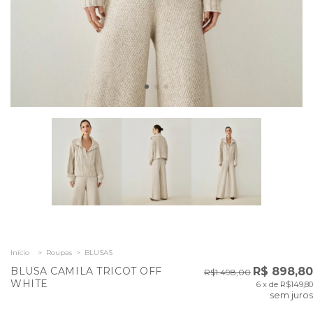
Início
>
Roupas
>
BLUSAS
BLUSA CAMILA TRICOT OFF
R$ 898,80
R$1.498,00
WHITE
6
x de
R$149,80
sem juros