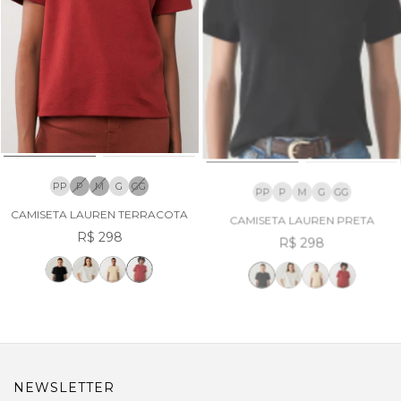
PP
P
M
G
GG
PP
P
M
G
GG
CAMISETA LAUREN TERRACOTA
CAMISETA LAUREN PRETA
R$ 298
R$ 298
NEWSLETTER