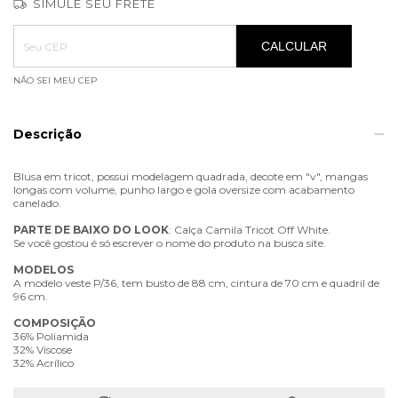
SIMULE SEU FRETE
Entregas para o CEP:
ALTERAR CEP
CALCULAR
NÃO SEI MEU CEP
Descrição
Blusa em tricot, possui modelagem quadrada, decote em "v", mangas
longas com volume, punho largo e gola oversize com acabamento
canelado.
PARTE
DE
BAIXO
DO
LOOK
: Calça Camila Tricot Off White.
Se você gostou é só escrever o nome do produto na busca site.
MODELOS
A modelo veste P/36, tem busto de 88 cm, cintura de 70 cm e quadril de
96 cm.
COMPOSIÇÃO
36% Poliamida
32% Viscose
32% Acrílico