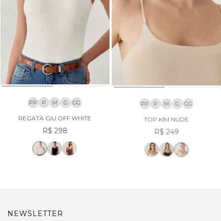
PP
P
M
G
GG
PP
P
M
G
GG
REGATA GIU OFF WHITE
TOP KIM NUDE
R$ 298
R$ 249
NEWSLETTER