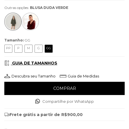
Outras opções:
BLUSA DUDA VERDE
Tamanho:
GG
PP
P
M
G
GG
GUIA DE TAMANHOS
Descubra seu Tamanho
Guia de Medidas
Compartilhe por WhatsApp
Frete grátis
a partir de
R$900,00