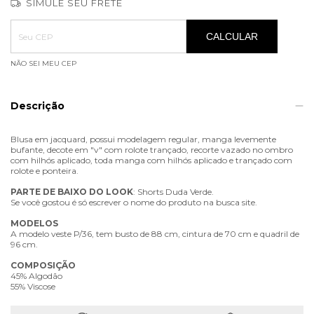
SIMULE SEU FRETE
Entregas para o CEP:
ALTERAR CEP
CALCULAR
NÃO SEI MEU CEP
Descrição
Blusa em jacquard, possui modelagem regular, manga levemente
bufante, decote em "v" com rolote trançado, recorte vazado no ombro
com hilhós aplicado, toda manga com hilhós aplicado e trançado com
rolote e ponteira.
PARTE
DE
BAIXO
DO
LOOK
: Shorts Duda Verde.
Se você gostou é só escrever o nome do produto na busca site.
MODELOS
A modelo veste P/36, tem busto de 88 cm, cintura de 70 cm e quadril de
96 cm.
COMPOSIÇÃO
45% Algodão
55% Viscose