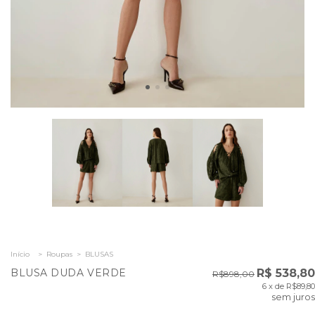
Início
>
Roupas
>
BLUSAS
BLUSA DUDA VERDE
R$ 538,80
R$898,00
6
x de
R$89,80
sem juros