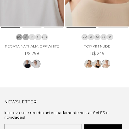
PP
P
M
G
GG
PP
P
M
G
GG
REGATA NATHALIA OFF WHITE
TOP KIM NUDE
R$ 298
R$ 249
NEWSLETTER
Inscreva-se e receba antecipadamente nossas SALES e
novidades!