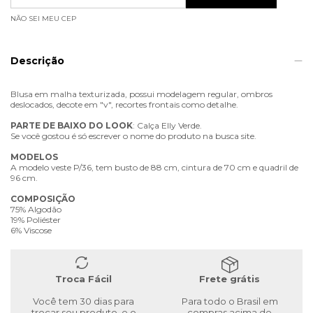
NÃO SEI MEU CEP
Descrição
Blusa em malha texturizada, possui modelagem regular, ombros
deslocados, decote em "v", recortes frontais como detalhe.
PARTE
DE
BAIXO
DO
LOOK
: Calça Elly Verde.
Se você gostou é só escrever o nome do produto na busca site.
MODELOS
A modelo veste P/36, tem busto de 88 cm, cintura de 70 cm e quadril de
96 cm.
COMPOSIÇÃO
75% Algodão
19% Poliéster
6% Viscose
Troca Fácil
Frete grátis
Você tem 30 dias para
Para todo o Brasil em
trocar seu produto, e o
compras acima de