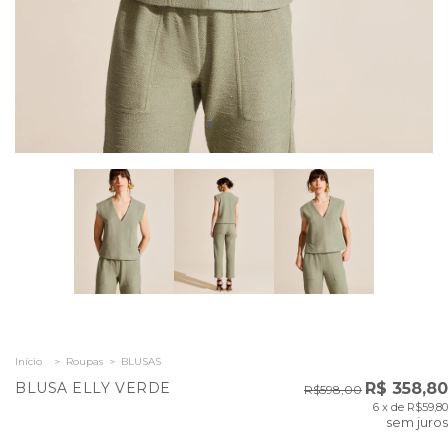
Início
>
Roupas
>
BLUSAS
BLUSA ELLY VERDE
R$ 358,80
R$598,00
6
x de
R$59,80
sem juros