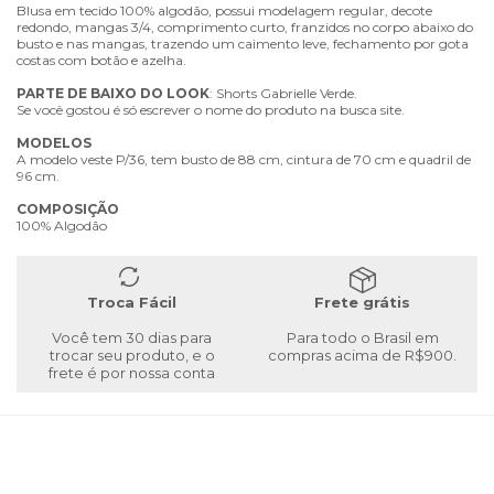
Blusa em tecido 100% algodão, possui modelagem regular, decote
redondo, mangas 3/4, comprimento curto, franzidos no corpo abaixo do
busto e nas mangas, trazendo um caimento leve, fechamento por gota
costas com botão e azelha.
PARTE
DE
BAIXO
DO
LOOK
: Shorts Gabrielle Verde.
Se você gostou é só escrever o nome do produto na busca site.
MODELOS
A modelo veste P/36, tem busto de 88 cm, cintura de 70 cm e quadril de
96 cm.
COMPOSIÇÃO
100% Algodão
Troca Fácil
Frete grátis
Você tem 30 dias para
Para todo o Brasil em
trocar seu produto, e o
compras acima de R$900.
frete é por nossa conta