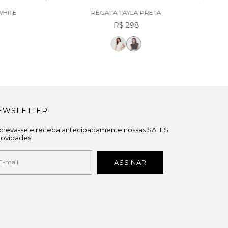
WHITE
REGATA TAYLA PRETA
R$ 298
EWSLETTER
screva-se e receba antecipadamente nossas SALES
novidades!