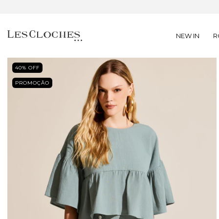
NEW IN
R
40
% OFF
PROMOÇÃO