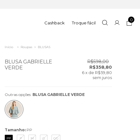
0
Cashback
Troque fácil
Início
>
Roupas
>
BLUSAS
BLUSA GABRIELLE
R$598,00
R$358,80
VERDE
6
x de
R$59,80
sem juros
Outras opções:
BLUSA GABRIELLE VERDE
Tamanho:
PP
PP
P
M
G
GG