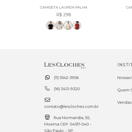
CAMISETA LAUREN PALHA
CA
R$ 298
INSTI
(11) 5542-3956
Nossas 
(16) 3413-9320
Quem 
Vendas
contato@lescloches.com.br
Rua Normandia, 92,
Moema CEP: 04517-040 -
São Paulo, - SP