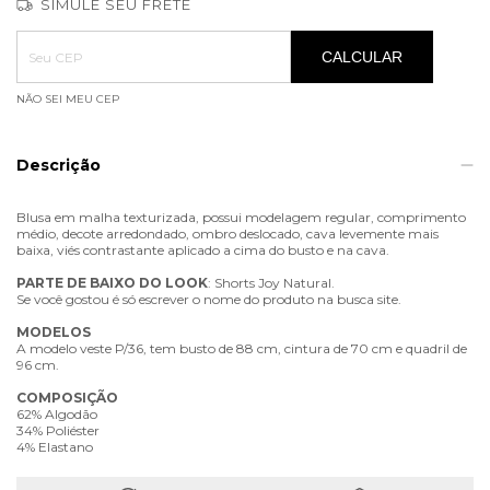
SIMULE SEU FRETE
Entregas para o CEP:
ALTERAR CEP
CALCULAR
NÃO SEI MEU CEP
Descrição
Blusa em malha texturizada, possui modelagem regular, comprimento
médio, decote arredondado, ombro deslocado, cava levemente mais
baixa, viés contrastante aplicado a cima do busto e na cava.
PARTE
DE
BAIXO
DO
LOOK
: Shorts Joy Natural.
Se você gostou é só escrever o nome do produto na busca site.
MODELOS
A modelo veste P/36, tem busto de 88 cm, cintura de 70 cm e quadril de
96 cm.
COMPOSIÇÃO
62% Algodão
34% Poliéster
4% Elastano