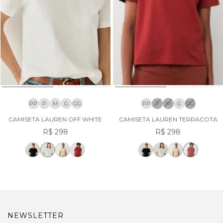
PP
P
M
G
GG
PP
P
M
G
GG
CAMISETA LAUREN OFF WHITE
CAMISETA LAUREN TERRACOTA
R$ 298
R$ 298
NEWSLETTER