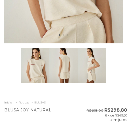
Início
>
Roupas
>
BLUSAS
BLUSA JOY NATURAL
R$298,80
R$498,00
6
x de
R$49,80
sem juros