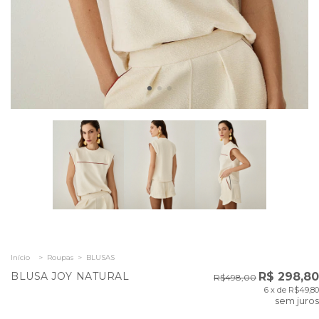
Início
>
Roupas
>
BLUSAS
BLUSA JOY NATURAL
R$ 298,80
R$498,00
6
x de
R$49,80
sem juros