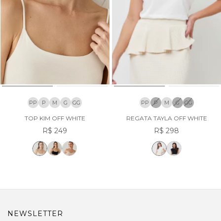
PP
P
M
G
GG
PP
P
M
G
GG
TOP KIM OFF WHITE
REGATA TAYLA OFF WHITE
R$ 249
R$ 298
NEWSLETTER