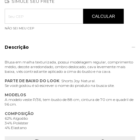
SIMULE SEU FRETE
Entregas para o CEP:
ALTERAR CEP
CALCULAR
NÃO SEI MEU CEP
Descrição
Blusa em malha texturizada, possui modelagem regular, comprimento
médio, decote arredondado, ombro deslocado, cava levemente mais
baixa, viés contrastante aplicado a cima do busto e na cava.
PARTE
DE
BAIXO
DO
LOOK
: Shorts Joy Natural.
Se você gostou é só escrever o nome do produto na busca site.
MODELOS
A modelo veste P/36, tem busto de 88 cm, cintura de 70 cm e quadril de
96 cm.
COMPOSIÇÃO
62% Algodão
34% Poliéster
4% Elastano