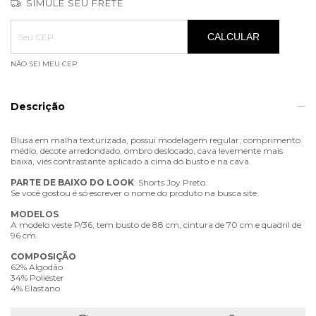
SIMULE SEU FRETE
Entregas para o CEP:
ALTERAR CEP
CALCULAR
NÃO SEI MEU CEP
Descrição
Blusa em malha texturizada, possui modelagem regular, comprimento
médio, decote arredondado, ombro deslocado, cava levemente mais
baixa, viés contrastante aplicado a cima do busto e na cava.
PARTE
DE
BAIXO
DO
LOOK
: Shorts Joy Preto.
Se você gostou é só escrever o nome do produto na busca site.
MODELOS
A modelo veste P/36, tem busto de 88 cm, cintura de 70 cm e quadril de
96 cm.
COMPOSIÇÃO
62% Algodão
34% Poliéster
4% Elastano