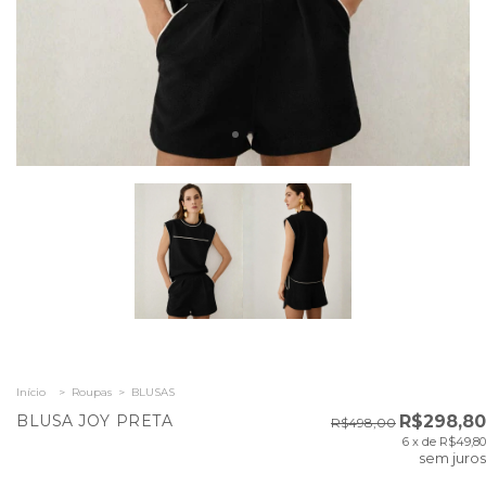
Início
>
Roupas
>
BLUSAS
BLUSA JOY PRETA
R$298,80
R$498,00
6
x de
R$49,80
sem juros