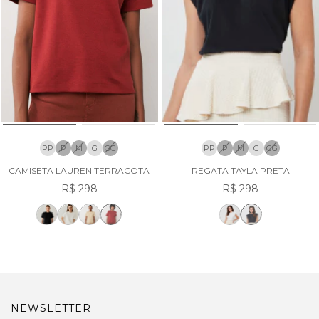
PP
P
M
G
GG
PP
P
M
G
GG
CAMISETA LAUREN TERRACOTA
REGATA TAYLA PRETA
R$ 298
R$ 298
NEWSLETTER