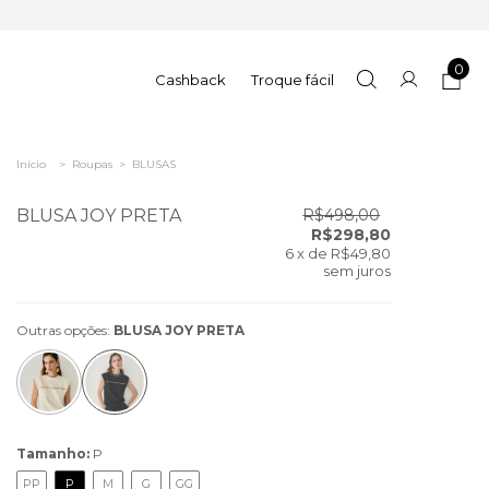
0
Cashback
Troque fácil
Início
>
Roupas
>
BLUSAS
BLUSA JOY PRETA
R$498,00
R$298,80
6
x de
R$49,80
sem juros
Outras opções:
BLUSA JOY PRETA
Tamanho:
P
PP
P
M
G
GG