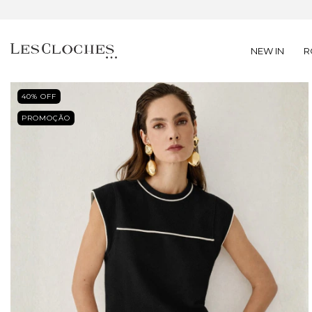
NEW IN
R
40
% OFF
PROMOÇÃO