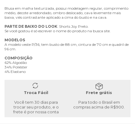
Blusa em malha texturizada, possui modelagem regular, comprimento
médio, decote arredondado, ombro deslocado, cava levemente mais
baixa, viés contrastante aplicado a cima do busto e na cava.
PARTE
DE
BAIXO
DO
LOOK
: Shorts Joy Preto.
Se você gostou é só escrever o nome do produto na busca site.
MODELOS
A modelo veste P/36, tem busto de 88 cm, cintura de 70 cm e quadril de
96 cm.
COMPOSIÇÃO
62% Algodão
34% Poliéster
4% Elastano
Troca Fácil
Frete grátis
Você tem 30 dias para
Para todo o Brasil em
trocar seu produto, e o
compras acima de R$900.
frete é por nossa conta