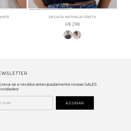
WHITE
REGATA NATHALIA PRETA
R$ 298
EWSLETTER
screva-se e receba antecipadamente nossas SALES
novidades!