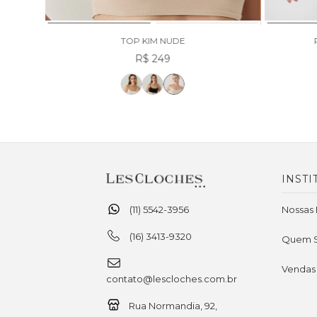
TOP KIM NUDE
R$ 249
INSTI
(11) 5542-3956
Nossas 
(16) 3413-9320
Quem 
Vendas
contato@lescloches.com.br
Rua Normandia, 92,