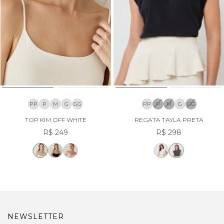
PP
P
M
G
GG
PP
P
M
G
GG
TOP KIM OFF WHITE
REGATA TAYLA PRETA
R$ 249
R$ 298
NEWSLETTER