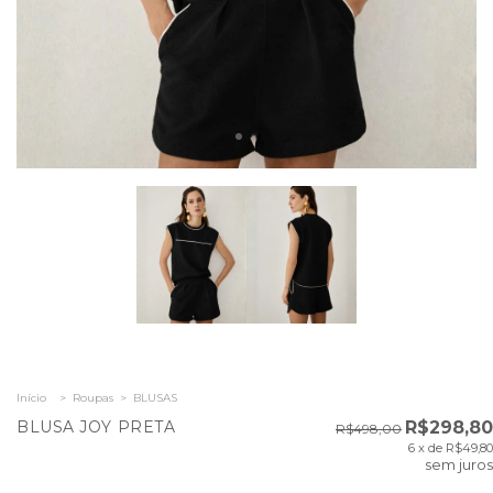
Início
>
Roupas
>
BLUSAS
BLUSA JOY PRETA
R$298,80
R$498,00
6
x de
R$49,80
sem juros