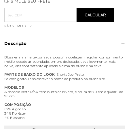
SIMULE SEU FRETE
Entregas para o CEP:
ALTERAR CEP
CALCULAR
NÃO SEI MEU CEP
Descrição
Blusa em malha texturizada, possui modelagem regular, comprimento
médio, decote arredondado, ombro deslocado, cava levemente mais
baixa, viés contrastante aplicado a cima do busto e na cava.
PARTE
DE
BAIXO
DO
LOOK
: Shorts Joy Preto.
Se você gostou é só escrever o nome do produto na busca site.
MODELOS
A modelo veste P/36, tem busto de 88 cm, cintura de 70 cm e quadril de
96 cm.
COMPOSIÇÃO
62% Algodão
34% Poliéster
4% Elastano